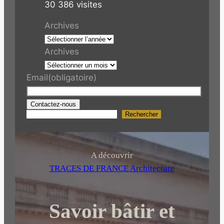
30 386 visites
Archives
Archives
Email
(obligatoire)
Contactez-nous
Rechercher
R
e
c
h
A découvrir
e
TRACES DE FRANCE Architecture
r
c
Savoir bâtir et
h
e