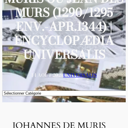
MURS (1290/1295
ENV.-APR.1344) |
ENCYCLOPÆDIA
UNIVERSALIS
14 AOÛT 2021
UNIVERSALIS
Catégories
JOHANNES DE MURIS