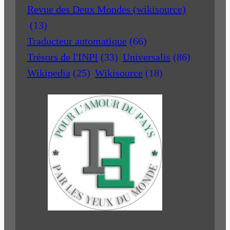
Revue des Deux Mondes (wikisource)
(13)
Traducteur automatique
(66)
Trésors de l'INPI
(33)
Universalis
(86)
Wikipedia
(25)
Wikisource
(18)