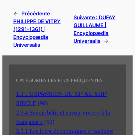
←
Précédente :
Suivante :
DUFAY
PHILIPPE DE VITRY
GUILLAUME |
(1291-1361) |
Encyclopædia
Encyclopædia
Universalis
→
Universalis
CATÉGORIES LES PLUS FRÉQUENTES
1.2 L'EXPANSION DU XI° AU XIII°
SIECLE
(90)
2.3.4 Savoir bâtir et savoir vivre « à la
française »
(52)
3.2.1 Les idées économiques et sociales