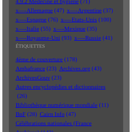
4.9.2 Médecine et hygiène
(71)
x—-Allemagne
(47)
x—-Argentine
(37)
x—-Espagne
(76)
x—-Etats-Unis
(100)
x—-Italie
(55)
x—-Mexique
(35)
x—-Royaume-Uni
(93)
x—-Russie
(41)
ÉTIQUETTES
4ème de couverture
(178)
Ambafrance
(23)
Archives.org
(43)
ArchivesGouv
(23)
Autres encyclopédies et dictionnaires
(26)
Bibliothèque numérique mondiale
(11)
BnF
(28)
Cairn Info
(47)
Célébrations nationales (France