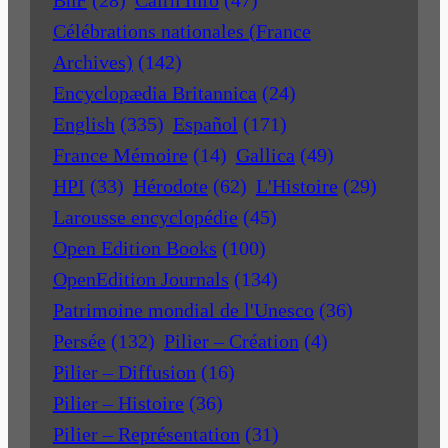
Célébrations nationales (France
Archives)
(142)
Encyclopædia Britannica
(24)
English
(335)
Español
(171)
France Mémoire
(14)
Gallica
(49)
HPI
(33)
Hérodote
(62)
L'Histoire
(29)
Larousse encyclopédie
(45)
Open Edition Books
(100)
OpenEdition Journals
(134)
Patrimoine mondial de l'Unesco
(36)
Persée
(132)
Pilier – Création
(4)
Pilier – Diffusion
(16)
Pilier – Histoire
(36)
Pilier – Représentation
(31)