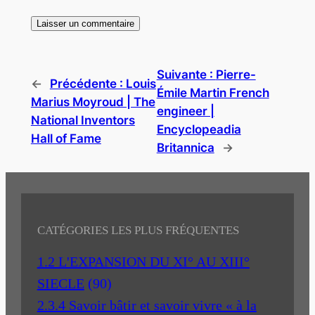
Suivante :
Pierre-
←
Précédente :
Louis
Émile Martin French
Marius Moyroud | The
engineer |
National Inventors
Encyclopeadia
Hall of Fame
Britannica
→
CATÉGORIES LES PLUS FRÉQUENTES
1.2 L'EXPANSION DU XI° AU XIII°
SIECLE
(90)
2.3.4 Savoir bâtir et savoir vivre « à la