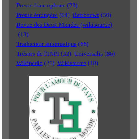
Presse francophone
(23)
Presse étrangère
(64)
Retronews
(50)
Revue des Deux Mondes (wikisource)
(13)
Traducteur automatique
(66)
Trésors de l'INPI
(33)
Universalis
(86)
Wikipedia
(25)
Wikisource
(18)