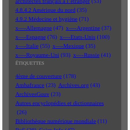
architectes français à l’étranger
(53)
4.8.4.2 Amérique du nord
(35)
4.9.2 Médecine et hygiène
(71)
x—-Allemagne
(47)
x—-Argentine
(37)
x—-Espagne
(76)
x—-Etats-Unis
(100)
x—-Italie
(55)
x—-Mexique
(35)
x—-Royaume-Uni
(93)
x—-Russie
(41)
ÉTIQUETTES
4ème de couverture
(178)
Ambafrance
(23)
Archives.org
(43)
ArchivesGouv
(23)
Autres encyclopédies et dictionnaires
(26)
Bibliothèque numérique mondiale
(11)
BnF
(28)
Cairn Info
(47)