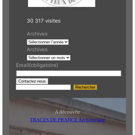
30 317 visites
Archives
Archives
Email
(obligatoire)
Contactez-nous
Rechercher
R
e
c
h
A découvrir
e
TRACES DE FRANCE Architecture
r