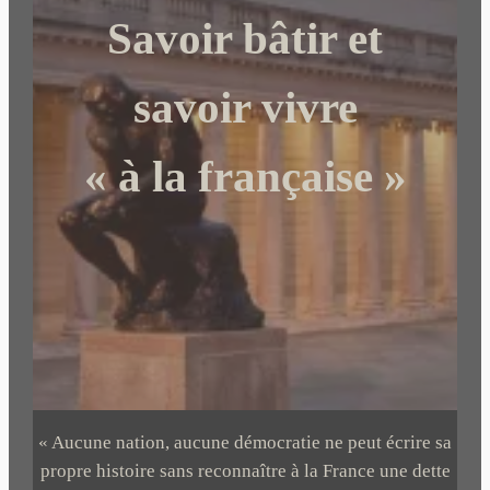
c
Savoir bâtir et
h
e
r
savoir vivre
« à la française »
« Aucune nation, aucune démocratie ne peut écrire sa
propre histoire sans reconnaître à la France une dette