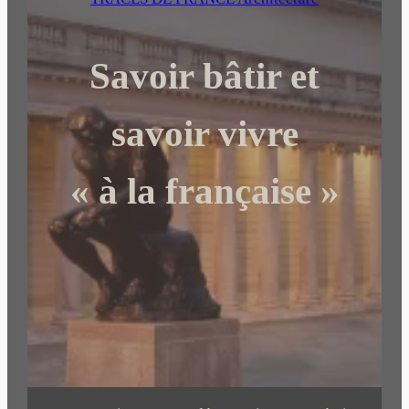
r
c
Savoir bâtir et
h
e
r
savoir vivre
« à la française »