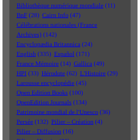
Bibliothèque numérique mondiale
(11)
BnF
(28)
Cairn Info
(47)
Célébrations nationales (France
Archives)
(142)
Encyclopædia Britannica
(24)
English
(335)
Español
(171)
France Mémoire
(14)
Gallica
(49)
HPI
(33)
Hérodote
(62)
L'Histoire
(29)
Larousse encyclopédie
(45)
Open Edition Books
(100)
OpenEdition Journals
(134)
Patrimoine mondial de l'Unesco
(36)
Persée
(132)
Pilier – Création
(4)
Pilier – Diffusion
(16)