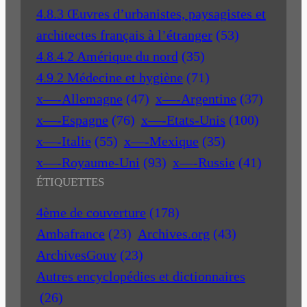
4.8.3 Œuvres d’urbanistes, paysagistes et
architectes français à l’étranger
(53)
4.8.4.2 Amérique du nord
(35)
4.9.2 Médecine et hygiène
(71)
x—-Allemagne
(47)
x—-Argentine
(37)
x—-Espagne
(76)
x—-Etats-Unis
(100)
x—-Italie
(55)
x—-Mexique
(35)
x—-Royaume-Uni
(93)
x—-Russie
(41)
ÉTIQUETTES
4ème de couverture
(178)
Ambafrance
(23)
Archives.org
(43)
ArchivesGouv
(23)
Autres encyclopédies et dictionnaires
(26)