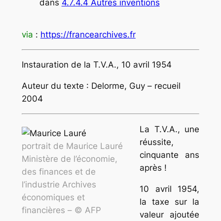
dans
4.7.4.4 Autres inventions
via
:
https://francearchives.fr
Instauration de la T.V.A., 10 avril 1954
Auteur du texte : Delorme, Guy – recueil
2004
La T.V.A., une
réussite,
portrait de Maurice Lauré
cinquante ans
Ministère de l’économie,
après !
des finances et de
l’industrie Archives
10 avril 1954,
économiques et
la taxe sur la
financières – © AFP
valeur ajoutée