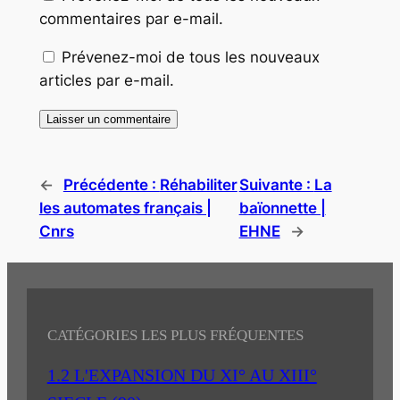
commentaires par e-mail.
Prévenez-moi de tous les nouveaux
articles par e-mail.
←
Précédente :
Réhabiliter
Suivante :
La
les automates français |
baïonnette |
Cnrs
EHNE
→
CATÉGORIES LES PLUS FRÉQUENTES
1.2 L'EXPANSION DU XI° AU XIII°