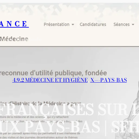
RANCE
s yeux du monde
4.9.2 MÉDECINE ET HYGIÈNE
, 
X—-PAYS-BAS
FRANÇAISES SUR 
UX PAYS-BAS | SF