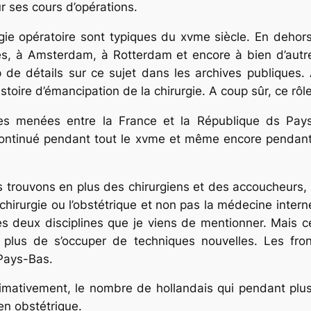
our ses cours d’opérations.
rgie opératoire sont typiques du xvme siècle. En dehor
res, à Amsterdam, à Rotterdam et encore à bien d’autr
e détails sur ce sujet dans les archives publiques. 
stoire d’émancipation de la chirurgie. A coup sûr, ce rôle
s menées entre la France et la Répu­blique ds Pays-B
 continué pendant tout le xvme et même encore pendant 
ous trouvons en plus des chirurgiens et des accoucheurs
la chirurgie ou l’obstétrique et non pas la médecine int
les deux disciplines que je viens de mentionner. Mais c
lus de s’occuper de techniques nouvelles. Les front
 Pays-Bas.
imativement, le nombre de hollan­dais qui pendant plus
en obstétrique.