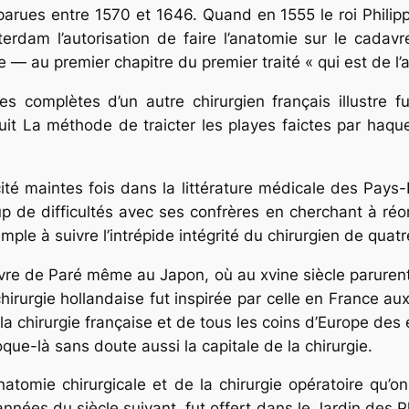
arues entre 1570 et 1646. Quand en 1555 le roi Philip
rdam l’autorisation de faire l’anatomie sur le cadavr
 — au premier chapitre du premier traité « qui est de l’
 complètes d’un autre chirurgien français illustre fur
uit
La méthode de traicter les playes faictes par haqu
 cité maintes fois dans la littérature médicale des Pays
 de difficultés avec ses confrères en cherchant à réor
e à suivre l’intrépide intégrité du chirurgien de quatre
uvre de Paré même au Japon, où au xvine siècle parurent
 chirurgie hollandaise fut inspirée par celle en France au
 la chirurgie française et de tous les coins d’Europe des 
oque-là sans doute aussi la capitale de la chirurgie.
atomie chirurgicale et de la chirurgie opératoire qu’on 
années du siècle suivant, fut offert dans le Jardin des 