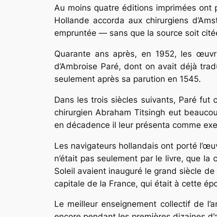
Au moins quatre éditions imprimées ont p
Hollande accorda aux chirurgiens d’Amste
empruntée — sans que la source soit citée
Quarante ans après, en 1952, les œuvres
d’Ambroise Paré, dont on avait déjà trad
seulement après sa parution en 1545.
Dans les trois siècles suivants, Paré fut
chirurgien Abraham Titsingh eut beaucoup
en décadence il leur présenta comme exempl
Les navigateurs hollandais ont porté l’œ
n’était pas seule­ment par le livre, que la
Soleil avaient inauguré le grand siècle de
capitale de la France, qui était à cette ép
Le meilleur enseignement collectif de l’an
encore pendant les pre­mières dizaines d’