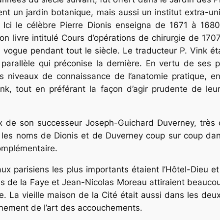
ent un jardin botanique, mais aussi un institut extra-un
Ici le célèbre Pierre Dionis enseigna de 1671 à 1680
 livre intitulé Cours d’opérations de chirurgie de 1707,
n vogue pendant tout le siècle. Le traducteur P. Vink ét
parallèle qui préco­nise la dernière. En vertu de ses pr
les niveaux de connaissance de l’anatomie pratique, e
ink, tout en préférant la façon d’agir prudente de leu
x de son successeur Joseph-Guichard Duverney, très co
s les noms de Dionis et de Duverney coup sur coup dan
omplémentaire.
aux parisiens les plus importants étaient l’Hôtel-Dieu e
de la Faye et Jean-Nicolas Moreau attiraient beaucoup 
e. La vieille maison de la Cité était aussi dans les deu
gnement de l’art des accouchements.