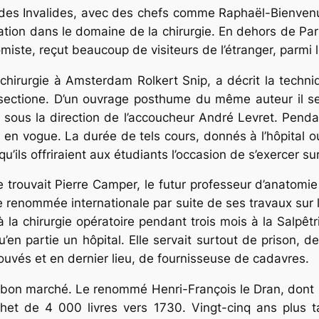
al des Invalides, avec des chefs comme Raphaël-Bienve
ation dans le domaine de la chirurgie. En dehors de Pari
omiste, reçut beaucoup de visiteurs de l’étranger, parmi
chirurgie à Amsterdam Rolkert Snip, a décrit la techni
i sectione. D’un ouvrage posthume du même auteur il se r
, sous la direction de l’accoucheur André Levret. Pendan
en vogue. La durée de tels cours, donnés à l’hôpital ou
qu’ils offriraient aux étudiants l’occasion de s’exercer s
se trouvait Pierre Camper, le futur professeur d’anatomi
 renommée internationale par suite de ses travaux sur l
 la chirurgie opératoire pendant trois mois à la Salpêtr
u’en partie un hôpital. Elle servait surtout de prison, 
ouvés et en dernier lieu, de fournisseuse de cadavres.
re bon marché. Le renommé Henri-François le Dran, dont l
chet de 4 000 livres vers 1730. Vingt-cinq ans plus 