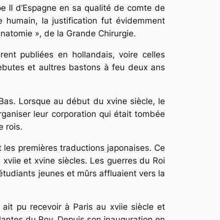
pe II d’Espagne en sa qualité de comte de
e humain, la justification fut évidemment
anatomie », de la Grande Chirurgie.
ent publiées en hollandais, voire celles
ebutes et aultres bastons à feu
deux ans
-Bas. Lorsque au début du xvine siècle, le
ganiser leur corporation qui était tombée
 rois.
 les premières traductions japonaises. Ce
x xviie et xvine siècles. Les guerres du Roi
étudiants jeunes et mûrs affluaient vers la
ait pu recevoir à Paris au xviie siècle et
Plantes du Roy. Depuis son inauguration en