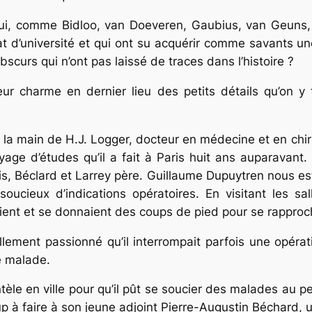
ui, comme Bidloo, van Doeveren, Gaubius, van Geuns, 
at d’université et qui ont su acquérir comme savants un
scurs qui n’ont pas laissé de traces dans l’histoire ?
eur charme en dernier lieu des petits détails qu’on 
 la main de H.J. Logger, docteur en médecine et en chir
ge d’études qu’il a fait à Paris huit ans auparavant. 
ois, Béclard et Larrey père. Guillaume Dupuytren nou
ucieux d’indi­cations opératoires. En visitant les sa
aient et se donnaient des coups de pied pour se rapproc
llement passionné qu’il interrompait parfois une opér
e malade.
tèle en ville pour qu’il pût se soucier des malades au p
coup à faire à son jeune adjoint Pierre-Augustin Béchard