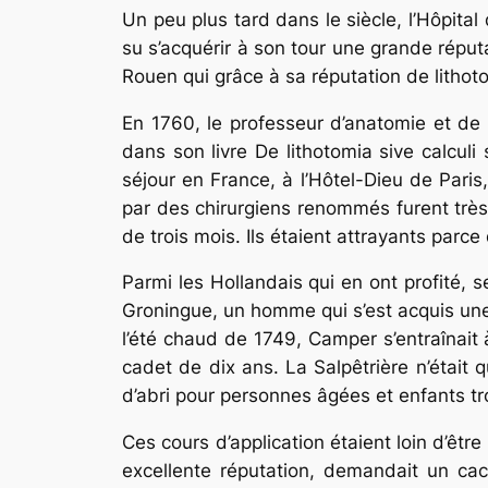
Un peu plus tard dans le siècle, l’Hôpit
su s’acquérir à son tour une grande réput
Rouen qui grâce à sa réputation de litho­t
En 1760, le professeur d’anatomie et de 
dans son livre De litho­tomia sive calcul
séjour en France, à l’Hôtel-Dieu de Paris
par des chirurgiens renommés furent très 
de trois mois. Ils étaient attrayants parce 
Parmi les Hollandais qui en ont profité, 
Groningue, un homme qui s’est acquis une
l’été chaud de 1749, Camper s’entraînait à
cadet de dix ans. La Salpêtrière n’était q
d’abri pour personnes âgées et enfants tr
Ces cours d’application étaient loin d’êt
excellente répu­tation, demandait un ca