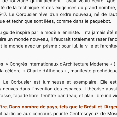
se de l’ouvrage qu’initialement il avait voulu écrire. Que
cité de la technique et des exigences du grand nombre, 
1917. Le Corbusier rêve d’un ordre nouveau, né de l’aut
que et technique sont liées, comme dans le paquebot.
u guide inspiré par le modèle léniniste. Il n’a jamais ét
ire un monde nouveau, il faudrait totalement raser l’ancie
le monde avec un prisme : pour lui, la ville et l’architec
les » Congrès Internationaux d’Architecture Moderne « ) 
 la célèbre » Charte d’Athènes « , manifeste prophétique 
Le Corbusier est lumineuse et exemplaire. Elle est
ès neuves dans l’invention des espaces. Il théorise auss
errasse, façade libre, fenêtre bandeau, et plan libre indi
re. Dans nombre de pays, tels que le Brésil et l’Arge
, il participe aux concours pour le Centrosoyouz de Mos