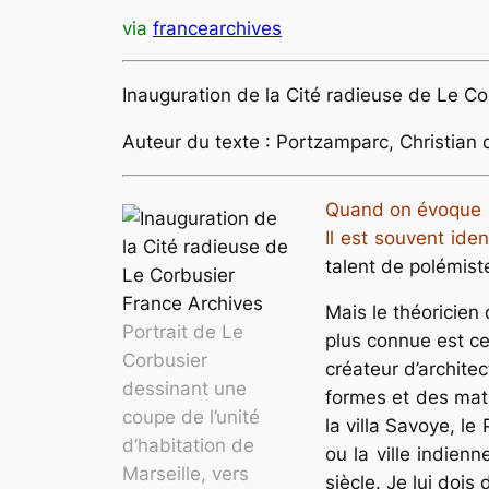
via
francearchives
Inauguration de la Cité radieuse de Le Co
Auteur du texte : Portzamparc, Christian
Quand on évoque l
Il est souvent ide
talent de polémist
Mais le théoricien 
Portrait de Le
plus connue est cel
Corbusier
créateur d’archite
dessinant une
formes et des mat
coupe de l’unité
la villa Savoye, le
d’habitation de
ou la ville indie
Marseille, vers
siècle. Je lui dois