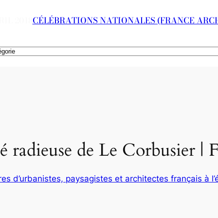
RIL 2018
CÉLÉBRATIONS NATIONALES (FRANCE ARCH
é radieuse de Le Corbusier | 
es d’urbanistes, paysagistes et architectes français à l’