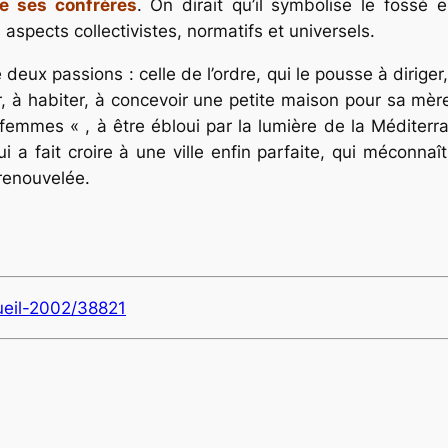
e ses confrères
. On dirait qu’il symbolise le fossé e
aspects collectivistes, normatifs et universels.
eux passions : celle de l’ordre, qui le pousse à diriger, 
rder, à habiter, à concevoir une petite maison pour sa m
mmes « , à être ébloui par la lumière de la Méditerra
 a fait croire à une ville enfin parfaite, qui méconnaît
renouvelée.
ueil-2002/38821