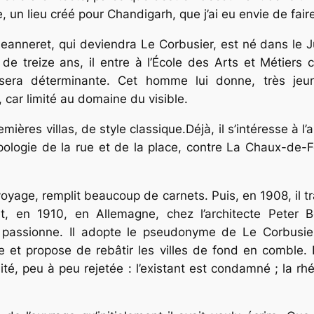
, un lieu créé pour Chandigarh, que j’ai eu envie de fair
eanneret, qui deviendra Le Corbusier, est né dans le J
de treize ans, il entre à l’École des Arts et Métiers
e sera déterminante. Cet homme lui donne, très je
 car limité au domaine du visible.
ères villas, de style classique.Déjà, il s’intéresse à l’art
apologie de la rue et de la place, contre La Chaux-de-F
voyage, remplit beaucoup de carnets. Puis, en 1908, il t
, en 1910, en Allemagne, chez l’architecte Peter Beh
le passionne. Il adopte le pseudonyme de Le Corbusie
 et propose de rebâtir les villes de fond en comble. L
uité, peu à peu rejetée : l’existant est condamné ; la rh