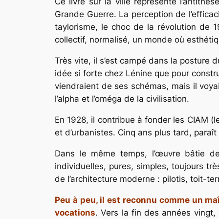
Ce livre sur la ville représente l’antithè
Grande Guerre. La perception de l’effica
taylorisme, le choc de la révolution de 
collectif, normalisé, un monde où esthéti
Très vite, il s’est campé dans la posture d
idée si forte chez Lénine que pour constru
viendraient de ses schémas, mais il voyait 
l’alpha et l’oméga de la civilisation.
En 1928, il contribue à fonder les CIAM (
et d’urbanistes. Cinq ans plus tard, paraît
Dans le même temps, l’œuvre bâtie de 
individuelles, pures, simples, toujours tr
de l’architecture moderne : pilotis, toit-t
Peu à peu, il est reconnu comme un maît
vocations
. Vers la fin des années vingt