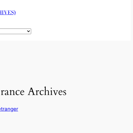
IVES)
France Archives
étranger