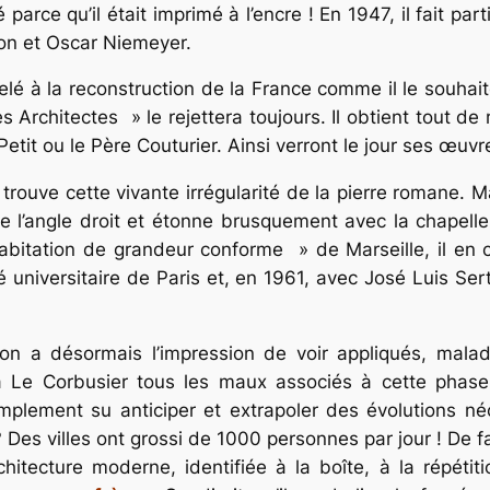
parce qu’il était imprimé à l’encre ! En 1947, il fait pa
on et Oscar Niemeyer.
ppelé à la reconstruction de la France comme il le souha
es Architectes » le rejettera toujours. Il obtient tou
etit ou le Père Couturier. Ainsi verront le jour ses œuv
 lui trouve cette vivante irrégularité de la pierre roman
de l’angle droit et étonne brusquement avec la chapell
habitation de grandeur conforme » de Marseille, il en c
té universitaire de Paris et, en 1961, avec José Luis Sert
 on a désormais l’impression de voir appliqués, mala
r à Le Corbusier tous les maux associés à cette phase
implement su anticiper et extrapoler des évolutions néc
es villes ont grossi de 1000 personnes par jour ! De f
hitecture moderne, identifiée à la boîte, à la répétitio