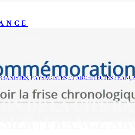
RANCE
s yeux du monde
URBANISTES, PAYSAGISTES ET ARCHITECTES FRANÇ
N DE LA CITÉ RA
SIER | FRANCE AR