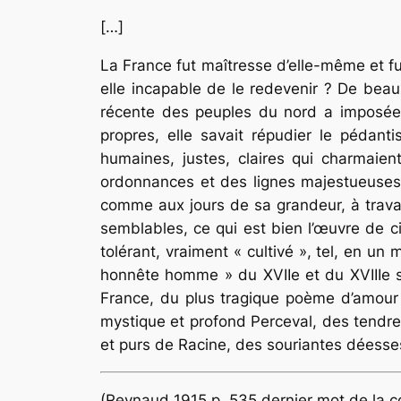
[…]
La France fut maîtresse d’elle-même et f
elle incapable de le redevenir ? De beaux
récente des peuples du nord a imposées 
propres, elle savait répudier le pédan
humaines, justes, claires qui charmaient
ordonnances et des lignes majestueuses, pa
comme aux jours de sa grandeur, à travail
semblables, ce qui est bien l’œuvre de civ
tolérant, vraiment « cultivé », tel, en un 
honnête homme » du XVIIe et du XVIIIe si
France, du plus tragique poème d’amour 
mystique et profond Perceval, des tendres
et purs de Racine, des souriantes déesse
(Reynaud 1915 p. 535 dernier mot de la co