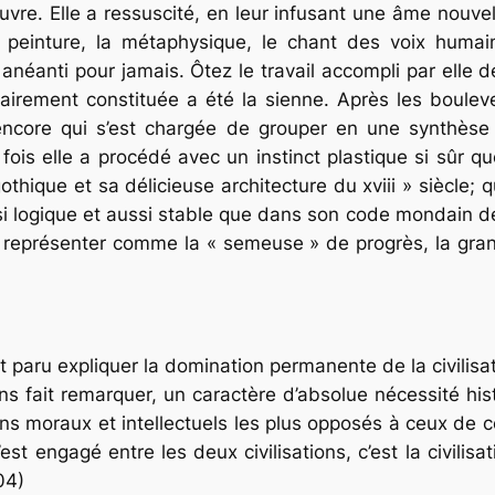
 Elle a ressuscité, en leur infusant une âme nouvelle,
, la peinture, la métaphysique, le chant des voix hum
anéanti pour jamais. Ôtez le travail accompli par elle
térairement constituée a été la sienne. Après les boul
 encore qui s’est chargée de grouper en une synthè
 fois elle a procédé avec un instinct plastique si sûr 
hique et sa délicieuse architecture du xviii » siècle; q
 logique et aussi stable que dans son code mondain de l
 représenter comme la « semeuse » de progrès, la grand
t paru expliquer la domination permanente de la civilisati
ons fait remarquer, un caractère d’absolue nécessité his
ns moraux et intellectuels les plus opposés à ceux de ce 
st engagé entre les deux civilisations, c’est la civilisa
04)