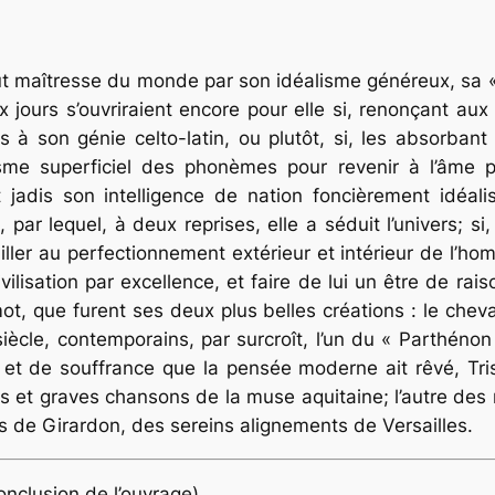
ut maîtresse du monde par son idéalisme généreux, sa « 
 jours s’ouvriraient encore pour elle si, renonçant aux
à son génie celto-latin, ou plutôt, si, les absorbant
tisme superficiel des phonèmes pour revenir à l’âme
 jadis son intelligence de nation foncièrement idéalis
r lequel, à deux reprises, elle a séduit l’univers; si, 
ler au perfectionnement extérieur et intérieur de l’ho
ilisation par excellence, et faire de lui un être de rai
mot, que furent ses deux plus belles créations : le chevali
ècle, contemporains, par surcroît, l’un du « Parthénon
et de souffrance que la pensée moderne ait rêvé, Tris
 et graves chansons de la muse aquitaine; l’autre des 
s de Girardon, des sereins alignements de Versailles.
nclusion de l’ouvrage)