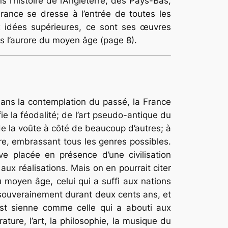
s l’histoire de l’Angleterre, des Pays-Bas,
France se dresse à l’entrée de toutes les
ux idées supérieures, ce sont ses œuvres
dès l’aurore du moyen âge (page 8).
ans la contemplation du passé, la France
ie la féodalité; de l’art pseudo-antique du
de la voûte à côté de beaucoup d’autres; à
aire, embrassant tous les genres possibles.
ve placée en présence d’une civilisation
ux réalisations. Mais on en pourrait citer
moyen âge, celui qui a suffi aux nations
é souverainement durant deux cents ans, et
est sienne comme celle qui a abouti aux
rature, l’art, la philosophie, la musique du