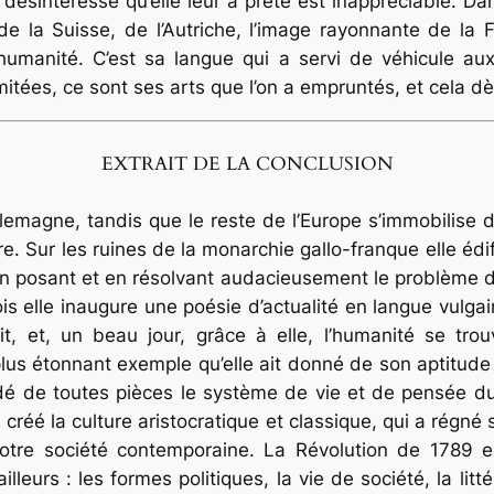
 désintéressé qu’elle leur a prêté est inappréciable. Dan
e la Suisse, de l’Autriche, l’image rayonnante de la 
d’humanité. C’est sa langue qui a servi de véhicule a
 imitées, ce sont ses arts que l’on a empruntés, et cela 
EXTRAIT DE LA CONCLUSION
agne, tandis que le reste de l’Europe s’immobilise d
e. Sur les ruines de la monarchie gallo-franque elle édif
 en posant et en résolvant audacieusement le problème 
fois elle inaugure une poésie d’actualité en langue vulg
it, et, un beau jour, grâce à elle, l’humanité se trou
lus étonnant exemple qu’elle ait donné de son aptitude a
dé de toutes pièces le système de vie et de pensée du 
 créé la culture aristocratique et classique, qui a régn
otre société contemporaine. La Révolution de 1789 
lleurs : les formes politiques, la vie de société, la litté