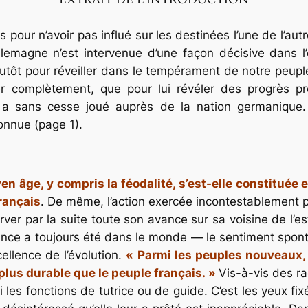
 pour n’avoir pas influé sur les destinées l’une de l’autre
llemagne n’est intervenue d’une façon décisive dans l’
plutôt pour réveiller dans le tempérament de notre peupl
er complètement, que pour lui révéler des progrès pro
nce a sans cesse joué auprès de la nation germanique
onnue (page 1).
yen âge, y compris la féodalité, s’est-elle constitué
rançais
. De même, l’action exercée incontestablement pa
ver par la suite toute son avance sur sa voisine de l’
 France a toujours été dans le monde — le sentiment sp
ellence de l’évolution.
« Parmi les peuples nouveaux, 
 plus durable que le peuple français. »
Vis-à-vis des r
les fonctions de tutrice ou de guide. C’est les yeux fix