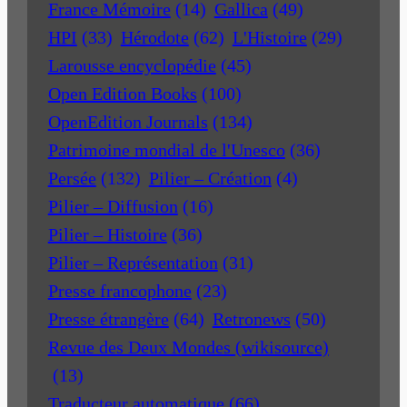
France Mémoire
(14)
Gallica
(49)
HPI
(33)
Hérodote
(62)
L'Histoire
(29)
Larousse encyclopédie
(45)
Open Edition Books
(100)
OpenEdition Journals
(134)
Patrimoine mondial de l'Unesco
(36)
Persée
(132)
Pilier – Création
(4)
Pilier – Diffusion
(16)
Pilier – Histoire
(36)
Pilier – Représentation
(31)
Presse francophone
(23)
Presse étrangère
(64)
Retronews
(50)
Revue des Deux Mondes (wikisource)
(13)
Traducteur automatique
(66)