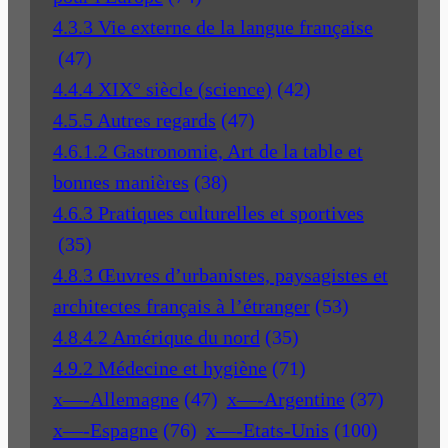
4.3.3 Vie externe de la langue française
(47)
4.4.4 XIX° siècle (science)
(42)
4.5.5 Autres regards
(47)
4.6.1.2 Gastronomie, Art de la table et
bonnes manières
(38)
4.6.3 Pratiques culturelles et sportives
(35)
4.8.3 Œuvres d’urbanistes, paysagistes et
architectes français à l’étranger
(53)
4.8.4.2 Amérique du nord
(35)
4.9.2 Médecine et hygiène
(71)
x—-Allemagne
(47)
x—-Argentine
(37)
x—-Espagne
(76)
x—-Etats-Unis
(100)