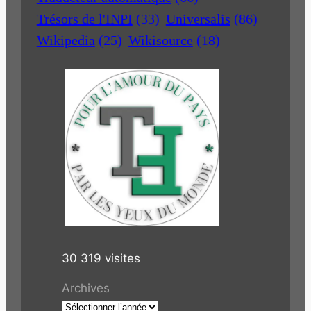
Trésors de l'INPI
(33)
Universalis
(86)
Wikipedia
(25)
Wikisource
(18)
30 319 visites
Archives