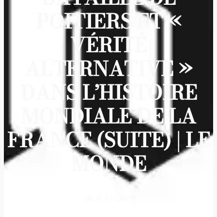
POITIERS ET «
VÉRITÉ
ALTERNATIVE »
DANS L’HISTOIRE
MONDIALE DE LA
FRANCE (SUITE) | LE
MONDE
30 JUIN 2018