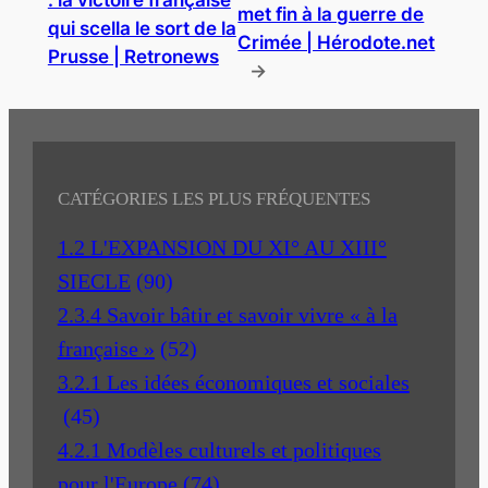
met fin à la guerre de
qui scella le sort de la
Crimée | Hérodote.net
Prusse | Retronews
→
CATÉGORIES LES PLUS FRÉQUENTES
1.2 L'EXPANSION DU XI° AU XIII°
SIECLE
(90)
2.3.4 Savoir bâtir et savoir vivre « à la
française »
(52)
3.2.1 Les idées économiques et sociales
(45)
4.2.1 Modèles culturels et politiques
pour l'Europe
(74)