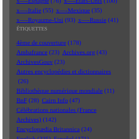
x—-Espagne
(76)
x—-Etats-Unis
(100)
x—-Italie
(55)
x—-Mexique
(35)
x—-Royaume-Uni
(93)
x—-Russie
(41)
ÉTIQUETTES
4ème de couverture
(178)
Ambafrance
(23)
Archives.org
(43)
ArchivesGouv
(23)
Autres encyclopédies et dictionnaires
(26)
Bibliothèque numérique mondiale
(11)
BnF
(28)
Cairn Info
(47)
Célébrations nationales (France
Archives)
(142)
Encyclopædia Britannica
(24)
English
(335)
Español
(171)