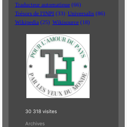
Traducteur automatique
(66)
Trésors de l'INPI
(33)
Universalis
(86)
Wikipedia
(25)
Wikisource
(18)
30 318 visites
Archives