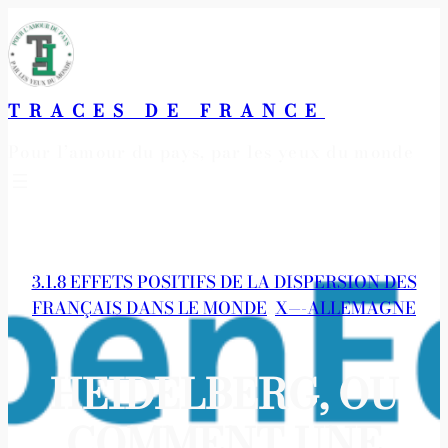
Aller
au
contenu
TRACES DE FRANCE
Pour l’amour du pays, par les yeux du monde
3.1.8 EFFETS POSITIFS DE LA DISPERSION DES
FRANÇAIS DANS LE MONDE
, 
X—-ALLEMAGNE
HEIDELBERG, OU
COMMENT UNE