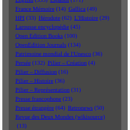
France Mémoire
(14)
Gallica
(49)
HPI
(33)
Hérodote
(62)
L'Histoire
(29)
Larousse encyclopédie
(45)
Open Edition Books
(100)
OpenEdition Journals
(134)
Patrimoine mondial de l'Unesco
(36)
Persée
(132)
Pilier – Création
(4)
Pilier – Diffusion
(16)
Pilier – Histoire
(36)
Pilier – Représentation
(31)
Presse francophone
(23)
Presse étrangère
(64)
Retronews
(50)
Revue des Deux Mondes (wikisource)
(13)