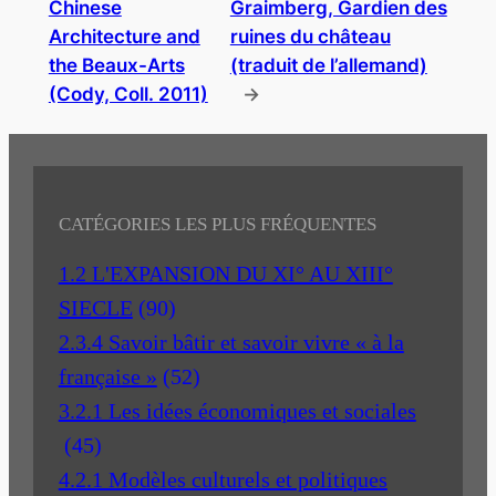
Chinese
Graimberg, Gardien des
Architecture and
ruines du château
the Beaux-Arts
(traduit de l’allemand)
(Cody, Coll. 2011)
→
CATÉGORIES LES PLUS FRÉQUENTES
1.2 L'EXPANSION DU XI° AU XIII°
SIECLE
(90)
2.3.4 Savoir bâtir et savoir vivre « à la
française »
(52)
3.2.1 Les idées économiques et sociales
(45)
4.2.1 Modèles culturels et politiques