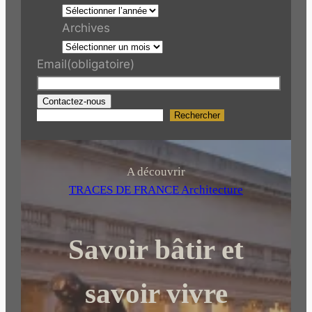
Archives
Email
(obligatoire)
Contactez-nous
Rechercher
R
e
c
h
A découvrir
e
TRACES DE FRANCE Architecture
r
c
Savoir bâtir et
h
e
r
savoir vivre