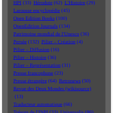
HPI
(33)
Hérodote
(62)
L'Histoire
(29)
Larousse encyclopédie
(45)
Open Edition Books
(100)
OpenEdition Journals
(134)
Patrimoine mondial de l'Unesco
(36)
Persée
(132)
Pilier – Création
(4)
Pilier – Diffusion
(16)
Pilier – Histoire
(36)
Pilier – Représentation
(31)
Presse francophone
(23)
Presse étrangère
(64)
Retronews
(50)
Revue des Deux Mondes (wikisource)
(13)
Traducteur automatique
(66)
Trésors de l'INPI
(33)
Universalis
(86)