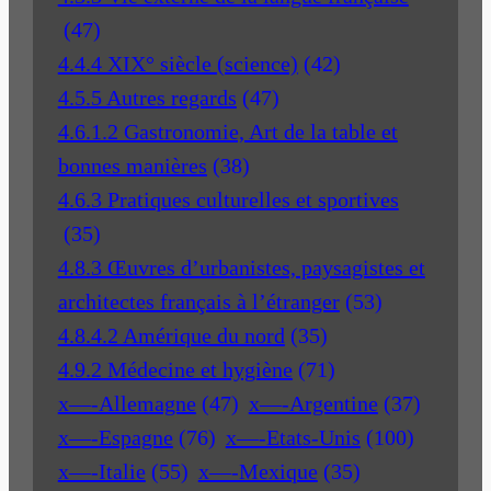
(47)
4.4.4 XIX° siècle (science)
(42)
4.5.5 Autres regards
(47)
4.6.1.2 Gastronomie, Art de la table et
bonnes manières
(38)
4.6.3 Pratiques culturelles et sportives
(35)
4.8.3 Œuvres d’urbanistes, paysagistes et
architectes français à l’étranger
(53)
4.8.4.2 Amérique du nord
(35)
4.9.2 Médecine et hygiène
(71)
x—-Allemagne
(47)
x—-Argentine
(37)
x—-Espagne
(76)
x—-Etats-Unis
(100)
x—-Italie
(55)
x—-Mexique
(35)