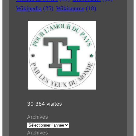
Wikipedia
(25)
Wikisource
(18)
30 384 visites
Archives
Archives