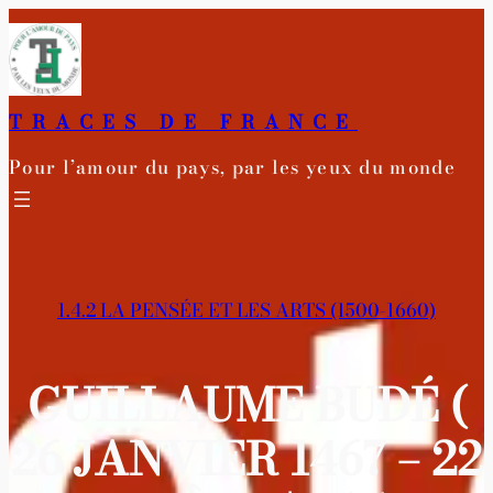
Aller
au
contenu
TRACES DE FRANCE
Pour l’amour du pays, par les yeux du monde
1.4.2 LA PENSÉE ET LES ARTS (1500-1660)
GUILLAUME BUDÉ (
26 JANVIER 1467 – 22