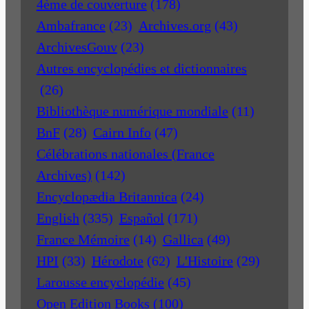
4ème de couverture
(178)
Ambafrance
(23)
Archives.org
(43)
ArchivesGouv
(23)
Autres encyclopédies et dictionnaires
(26)
Bibliothèque numérique mondiale
(11)
BnF
(28)
Cairn Info
(47)
Célébrations nationales (France
Archives)
(142)
Encyclopædia Britannica
(24)
English
(335)
Español
(171)
France Mémoire
(14)
Gallica
(49)
HPI
(33)
Hérodote
(62)
L'Histoire
(29)
Larousse encyclopédie
(45)
Open Edition Books
(100)