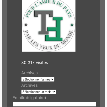
30 317 visites
Archives
Archives
Email
(obligatoire)