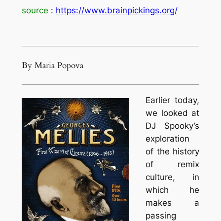
source
:
https://www.brainpickings.org/
.
By Maria Popova
Earlier today,
we looked at
DJ Spooky’s
exploration
of the history
of remix
culture, in
which he
makes a
passing