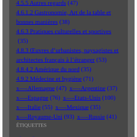
4.5.5 Autres regards
(47)
4.6.1.2 Gastronomie, Art de la table et
bonnes manières
(38)
4.6.3 Pratiques culturelles et sportives
(35)
4.8.3 Œuvres d’urbanistes, paysagistes et
architectes français à l’étranger
(53)
4.8.4.2 Amérique du nord
(35)
4.9.2 Médecine et hygiène
(71)
x—-Allemagne
(47)
x—-Argentine
(37)
x—-Espagne
(76)
x—-Etats-Unis
(100)
x—-Italie
(55)
x—-Mexique
(35)
x—-Royaume-Uni
(93)
x—-Russie
(41)
ÉTIQUETTES