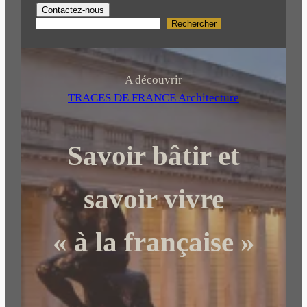
Contactez-nous
Rechercher
R
e
c
h
A découvrir
e
TRACES DE FRANCE Architecture
r
c
Savoir bâtir et
h
e
r
savoir vivre
« à la française »