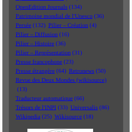
OpenEdition Journals
(134)
Patrimoine mondial de l'Unesco
(36)
Persée
(132)
Pilier – Création
(4)
Pilier – Diffusion
(16)
Pilier – Histoire
(36)
Pilier – Représentation
(31)
Presse francophone
(23)
Presse étrangère
(64)
Retronews
(50)
Revue des Deux Mondes (wikisource)
(13)
Traducteur automatique
(66)
Trésors de l'INPI
(33)
Universalis
(86)
Wikipedia
(25)
Wikisource
(18)