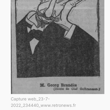
Capture web_23-7-
2022_234440_www.retronews.fr