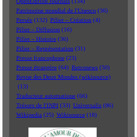
OpenEdition Journals
(134)
Patrimoine mondial de l'Unesco
(36)
Persée
(132)
Pilier – Création
(4)
Pilier – Diffusion
(16)
Pilier – Histoire
(36)
Pilier – Représentation
(31)
Presse francophone
(23)
Presse étrangère
(64)
Retronews
(50)
Revue des Deux Mondes (wikisource)
(13)
Traducteur automatique
(66)
Trésors de l'INPI
(33)
Universalis
(86)
Wikipedia
(25)
Wikisource
(18)