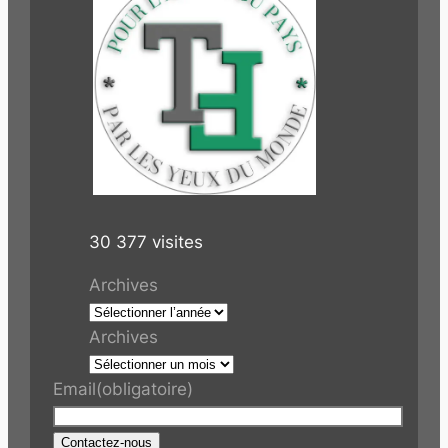
30 377 visites
Archives
Archives
Email
(obligatoire)
Contactez-nous