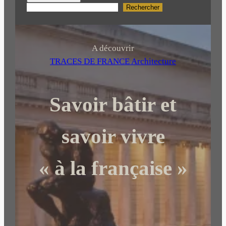
Rechercher
R
e
c
h
A découvrir
e
TRACES DE FRANCE Architecture
r
c
Savoir bâtir et
h
e
r
savoir vivre
« à la française »