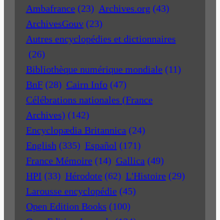
Ambafrance
(23)
Archives.org
(43)
ArchivesGouv
(23)
Autres encyclopédies et dictionnaires
(26)
Bibliothèque numérique mondiale
(11)
BnF
(28)
Cairn Info
(47)
Célébrations nationales (France
Archives)
(142)
Encyclopædia Britannica
(24)
English
(335)
Español
(171)
France Mémoire
(14)
Gallica
(49)
HPI
(33)
Hérodote
(62)
L'Histoire
(29)
Larousse encyclopédie
(45)
Open Edition Books
(100)