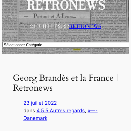
RETRONEWS
23 JUILLET 2022
RETRONEWS
Catégories
Georg Brandès et la France |
Retronews
23 juillet 2022
dans
4.5.5 Autres regards
, 
x—-
Danemark