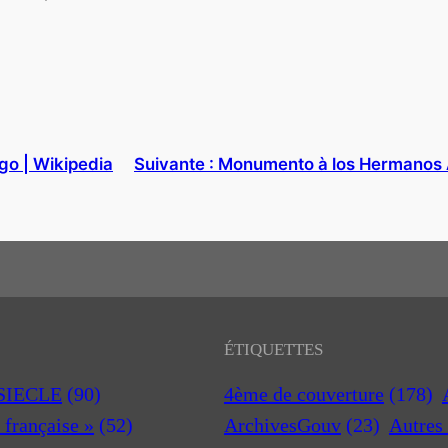
go | Wikipedia
Suivante :
Monumento à los Hermanos A
ÉTIQUETTES
 SIECLE
(90)
4ème de couverture
(178)
a française »
(52)
ArchivesGouv
(23)
Autres 