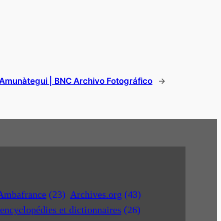
munàtegui | BNC Archivo Fotográfico
→
Ambafrance
(23)
Archives.org
(43)
encyclopédies et dictionnaires
(26)