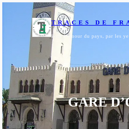
Aller
au
contenu
TRACES DE FR
Pour l’amour du pays, par les 
GARE D’