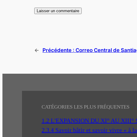
←
Précédente :
Correo Central de Santia
CATÉGORIES LES PLUS FRÉQUENTES
1.2 L'EXPANSION DU XI° AU XIII°
2.3.4 Savoir bâtir et savoir vivre « à l