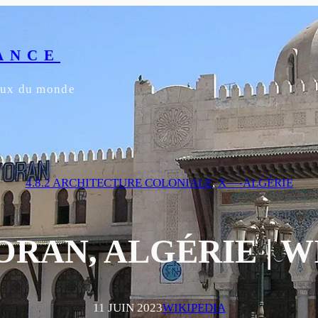
ANCE
yeux du monde
4.8.2 ARCHITECTURE COLONIALE
, 
X—-ALGÉRIE
ORAN, ALGÉRIE | W
11 JUIN 2023
WIKIPEDIA