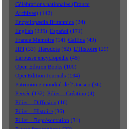
Célébrations nationales (France
Archives)
(142)
Encyclopædia Britannica
(24)
English
(335)
Español
(171)
France Mémoire
(14)
Gallica
(49)
HPI
(33)
Hérodote
(62)
L'Histoire
(29)
Larousse encyclopédie
(45)
Open Edition Books
(100)
OpenEdition Journals
(134)
Patrimoine mondial de l'Unesco
(36)
Persée
(132)
Pilier – Création
(4)
Pilier – Diffusion
(16)
Pilier – Histoire
(36)
Pilier – Représentation
(31)