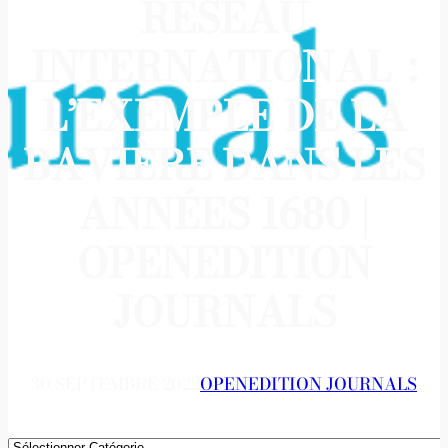
RÉSEAU
INTERNATIONAL :
L’EXEMPLE DE LA
BAVIÈRE DANS LES
ANNÉES 1680 |
OPENEDITION
JOURNALS
30 SEPTEMBRE 2022
OPENEDITION JOURNALS
Catégories