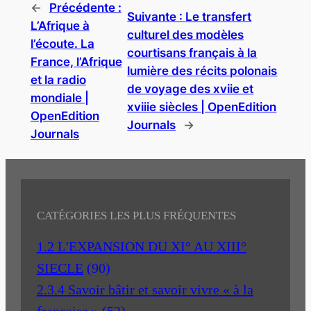
←
Précédente :
Suivante :
Le transfert
L’Afrique à
culturel des modèles
l’écoute. La
courtisans français à la
France, l’Afrique
lumière des récits polonais
et la radio
de voyage des xviie et
mondiale |
xviiie siècles | OpenEdition
OpenEdition
Journals
→
Journals
CATÉGORIES LES PLUS FRÉQUENTES
1.2 L'EXPANSION DU XI° AU XIII°
SIECLE
(90)
2.3.4 Savoir bâtir et savoir vivre « à la