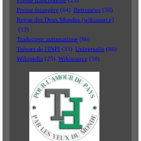
Presse francophone
(23)
Presse étrangère
(64)
Retronews
(50)
Revue des Deux Mondes (wikisource)
(13)
Traducteur automatique
(66)
Trésors de l'INPI
(33)
Universalis
(86)
Wikipedia
(25)
Wikisource
(18)