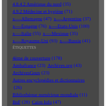
4.8.4.2 Amérique du nord
(35)
4.9.2 Médecine et hygiène
(71)
x—-Allemagne
(47)
x—-Argentine
(37)
x—-Espagne
(76)
x—-Etats-Unis
(100)
x—-Italie
(55)
x—-Mexique
(35)
x—-Royaume-Uni
(93)
x—-Russie
(41)
ÉTIQUETTES
4ème de couverture
(178)
Ambafrance
(23)
Archives.org
(43)
ArchivesGouv
(23)
Autres encyclopédies et dictionnaires
(26)
Bibliothèque numérique mondiale
(11)
BnF
(28)
Cairn Info
(47)