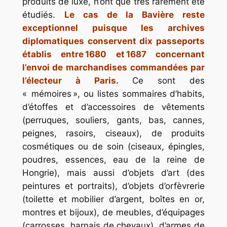
produits de luxe, n’ont que très rarement été
étudiés.
Le cas de la Bavière reste
exceptionnel puisque les archives
diplomatiques conservent dix passeports
établis entre 1680 et 1687 concernant
l’envoi de marchandises commandées par
l’électeur à Paris.
Ce sont des
« mémoires », ou listes sommaires d’habits,
d’étoffes et d’accessoires de vêtements
(perruques, souliers, gants, bas, cannes,
peignes, rasoirs, ciseaux), de produits
cosmétiques ou de soin (ciseaux, épingles,
poudres, essences, eau de la reine de
Hongrie), mais aussi d’objets d’art (des
peintures et portraits), d’objets d’orfèvrerie
(toilette et mobilier d’argent, boîtes en or,
montres et bijoux), de meubles, d’équipages
(carrosses, harnais de chevaux), d’armes de