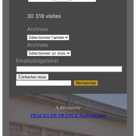
30 318 visites
Archives
Archives
Email
(obligatoire)
Contactez-nous
Rechercher
R
e
c
h
A découvrir
e
TRACES DE FRANCE Architecture
r
c