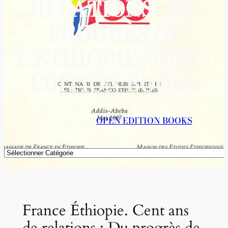
RELATIONS : DU
PROGRÈS DE
L’ÉTHIOPIE | OPEN
EDITION BOOKS
28 AVRIL 2021
OPEN EDITION BOOKS
Catégories
France Éthiopie. Cent ans
de relations : Du progrès de