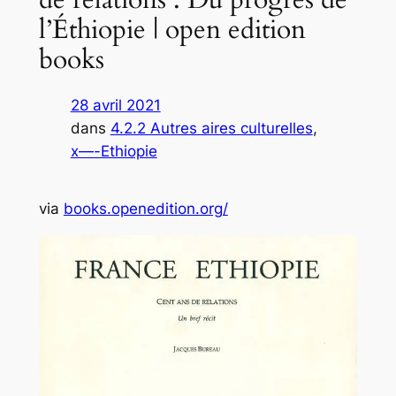
l’Éthiopie | open edition
books
28 avril 2021
dans
4.2.2 Autres aires culturelles
, 
x—-Ethiopie
via
books.openedition.org/