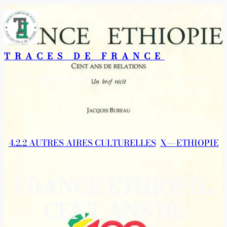
Aller
au
contenu
TRACES DE FRANCE
Pour l’amour du pays, par les yeux du monde
4.2.2 AUTRES AIRES CULTURELLES
, 
X—-ETHIOPIE
FRANCE ÉTHIOPIE.
CENT ANS DE