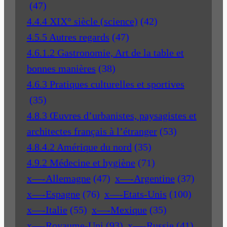
(47)
4.4.4 XIX° siècle (science)
(42)
4.5.5 Autres regards
(47)
4.6.1.2 Gastronomie, Art de la table et
bonnes manières
(38)
4.6.3 Pratiques culturelles et sportives
(35)
4.8.3 Œuvres d’urbanistes, paysagistes et
architectes français à l’étranger
(53)
4.8.4.2 Amérique du nord
(35)
4.9.2 Médecine et hygiène
(71)
x—-Allemagne
(47)
x—-Argentine
(37)
x—-Espagne
(76)
x—-Etats-Unis
(100)
x—-Italie
(55)
x—-Mexique
(35)
x—-Royaume-Uni
(93)
x—-Russie
(41)