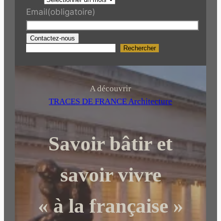
Email
(obligatoire)
Contactez-nous
Rechercher
R
e
c
h
A découvrir
e
TRACES DE FRANCE Architecture
r
c
Savoir bâtir et
h
e
r
savoir vivre
« à la française »