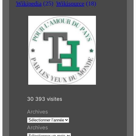
Wikipedia
(25)
Wikisource
(18)
30 393 visites
Archives
Archives