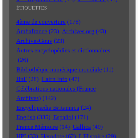
ÉTIQUETTES
4ème de couverture
(178)
Ambafrance
(23)
Archives.org
(43)
ArchivesGouv
(23)
Autres encyclopédies et dictionnaires
(26)
Bibliothèque numérique mondiale
(11)
BnF
(28)
Cairn Info
(47)
Célébrations nationales (France
Archives)
(142)
Encyclopædia Britannica
(24)
English
(335)
Español
(171)
France Mémoire
(14)
Gallica
(49)
HPI
(33)
Hérodote
(62)
L'Histoire
(29)