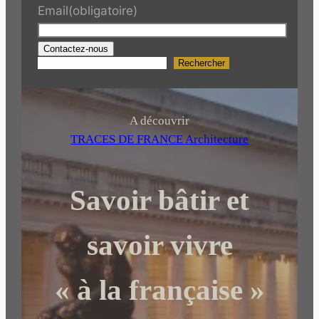
Email
(obligatoire)
Contactez-nous
Rechercher
R
e
c
h
A découvrir
e
TRACES DE FRANCE Architecture
r
c
Savoir bâtir et
h
e
r
savoir vivre
« à la française »