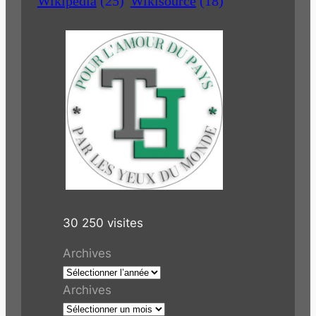
Wikipedia
(25)
Wikisource
(18)
30 250 visites
Archives
Archives