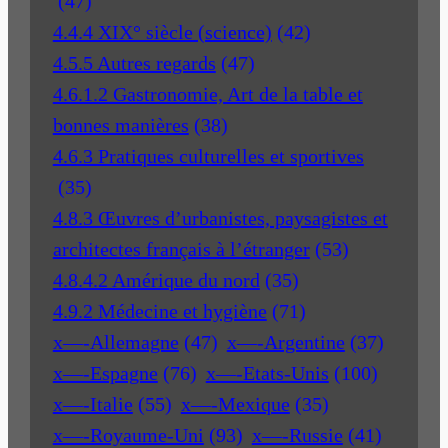
(47)
4.4.4 XIX° siècle (science)
(42)
4.5.5 Autres regards
(47)
4.6.1.2 Gastronomie, Art de la table et
bonnes manières
(38)
4.6.3 Pratiques culturelles et sportives
(35)
4.8.3 Œuvres d’urbanistes, paysagistes et
architectes français à l’étranger
(53)
4.8.4.2 Amérique du nord
(35)
4.9.2 Médecine et hygiène
(71)
x—-Allemagne
(47)
x—-Argentine
(37)
x—-Espagne
(76)
x—-Etats-Unis
(100)
x—-Italie
(55)
x—-Mexique
(35)
x—-Royaume-Uni
(93)
x—-Russie
(41)