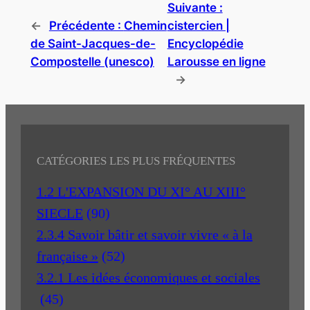
Suivante :
←
Précédente :
Chemin
cistercien |
de Saint-Jacques-de-
Encyclopédie
Compostelle (unesco)
Larousse en ligne
→
CATÉGORIES LES PLUS FRÉQUENTES
1.2 L'EXPANSION DU XI° AU XIII°
SIECLE
(90)
2.3.4 Savoir bâtir et savoir vivre « à la
française »
(52)
3.2.1 Les idées économiques et sociales
(45)