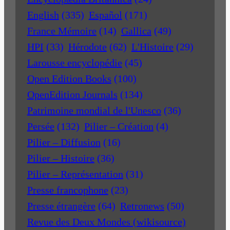
English
(335)
Español
(171)
France Mémoire
(14)
Gallica
(49)
HPI
(33)
Hérodote
(62)
L'Histoire
(29)
Larousse encyclopédie
(45)
Open Edition Books
(100)
OpenEdition Journals
(134)
Patrimoine mondial de l'Unesco
(36)
Persée
(132)
Pilier – Création
(4)
Pilier – Diffusion
(16)
Pilier – Histoire
(36)
Pilier – Représentation
(31)
Presse francophone
(23)
Presse étrangère
(64)
Retronews
(50)
Revue des Deux Mondes (wikisource)