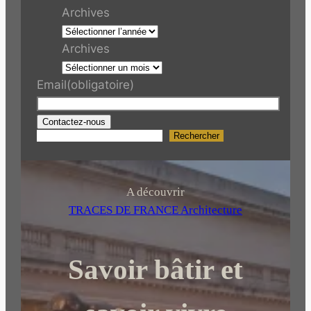
Archives
Archives
Email
(obligatoire)
Contactez-nous
Rechercher
R
e
c
h
A découvrir
e
TRACES DE FRANCE Architecture
r
c
Savoir bâtir et
h
e
r