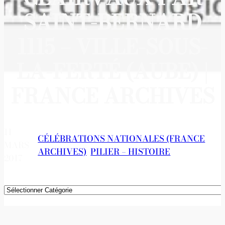
SAINT-BERNARD
1115 – VILLE-SOUS-
LA-FERTÉ (AUBE) |
FRANCE ARCHIVES
11
CÉLÉBRATIONS NATIONALES (FRANCE
MARS
ARCHIVES)
, 
PILIER – HISTOIRE
2017
Catégories