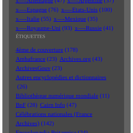
x—-Allemagne
(47)
x—-Argentine
(37)
x—-Espagne
(76)
x—-Etats-Unis
(100)
x—-Italie
(55)
x—-Mexique
(35)
x—-Royaume-Uni
(93)
x—-Russie
(41)
ÉTIQUETTES
4ème de couverture
(178)
Ambafrance
(23)
Archives.org
(43)
ArchivesGouv
(23)
Autres encyclopédies et dictionnaires
(26)
Bibliothèque numérique mondiale
(11)
BnF
(28)
Cairn Info
(47)
Célébrations nationales (France
Archives)
(142)
Encyclopædia Britannica
(24)