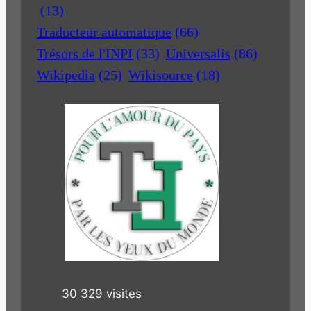
(13)
Traducteur automatique
(66)
Trésors de l'INPI
(33)
Universalis
(86)
Wikipedia
(25)
Wikisource
(18)
30 329 visites