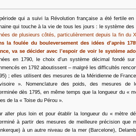
période qui a suivi la Révolution française a été fertile 
aine qui touche à la vie de tous les jours : le système de
ées de plusieurs côtés, particulièrement depuis la fin du XV
s la foulée du bouleversement des idées d’après 1789
nce, va se décider avec l’espoir de voir le système ad
ées en 1790, le choix d’un système décimal fondé sur u
mencés en 1792 aboutissent – malgré les difficultés rencontr
95) ; elles utilisent des mesures de la Méridienne de Franc
ovisoire ». Nomenclature des poids, des mesures de 
erminée dès 1795, en même temps que la longueur du « mètr
nes de la « Toise du Pérou ».
r aller plus loin et pour établir la longueur du « mètre déf
erminé à partir des mesures de meilleure précision que m
nkerque) à un autre niveau de la mer (Barcelone), Delamb