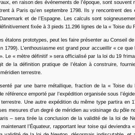
vaux, en raison des événements de l’époque, sont souvent r
trent à Paris qu’en septembre 1798. Ils y rencontrent des e
Danemark et de l’Espagne. Les calculs sont soigneusement 
éfinitivement fixée à 3 pieds 11.296 lignes de la « Toise du 
es étalons prototypes, peut les faire présenter au Conseil d
in 1799). L’enthousiasme est grand pour accueillir « ce que 
e « mètre définitif » sera officialisé par la loi du 19 frim
git de la définition pratique de l’étalon à construire, four
 méridien terrestre.
ésenté par une barre métallique, fraction de la « Toise du
on de référence emporté par l’expédition organisée sous l’ég
 terrestre. Une autre expédition du même type partira en 1
 ses mesures d’un degré de méridien au voisinage du pôle n
aris – sera tirée la conclusion de la validité de la loi de 
 maintenant l’Équateur, rapportant leur toise qui deviendra 
a validité de la loi de Newton, désormais indiscutable, et