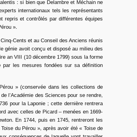
alentis : si bien que Delambre et Méchain ne
xperts internationaux tels les représentants
repris et contrôlés par différentes équipes
Pérou ».
e Cinq-Cents et au Conseil des Anciens réunis
le génie avoit conçu et disposé au milieu des
aire an VIII (10 décembre 1799) sous la forme
nie par les mesures fondées sur sa définition
 Pérou » (conservée dans les collections de
ide de l’Académie des Sciences pour se rendre,
736 pour la Laponie ; cette dernière rentrera
ord avec celles de Picard – menées en 1669-
Newton. En 1744, puis en 1745, rentreront les
« Toise du Pérou », après avoir été « Toise de
 aux conséquences de laquelle vont travailler