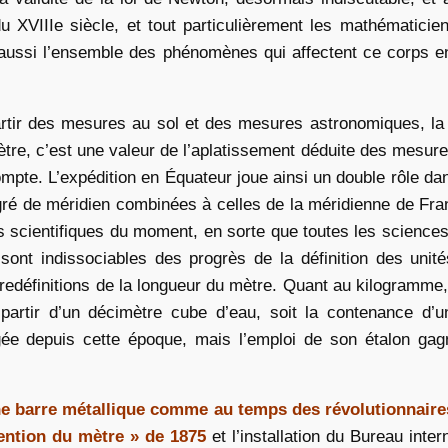
 XVIIIe siècle, et tout particulièrement les mathématicie
t aussi l’ensemble des phénomènes qui affectent ce corps e
partir des mesures au sol et des mesures astronomiques, la
ètre, c’est une valeur de l’aplatissement déduite des mesure
pte. L’expédition en Équateur joue ainsi un double rôle dan
egré de méridien combinées à celles de la méridienne de Fran
 scientifiques du moment, en sorte que toutes les sciences p
nt indissociables des progrès de la définition des unité
edéfinitions de la longueur du mètre. Quant au kilogramme, il 
à partir d’un décimètre cube d’eau, soit la contenance d
gée depuis cette époque, mais l’emploi de son étalon gag
e barre métallique comme au temps des révolutionnaires. 
vention du mètre » de 1875
et l’installation du Bureau inte