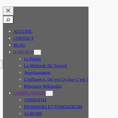
RECHERCHER
ACCUEIL
CONTACT
BLOG
A PROPOS
Le Projet
La Méthode De Travail
Avertissement
L’influence, Qu’est Ce Que C’est ?
Principes Wikipedia
COMPILATIONS
VERBATIM
PIONNIERS ET FONDATEURS
ALBUMS