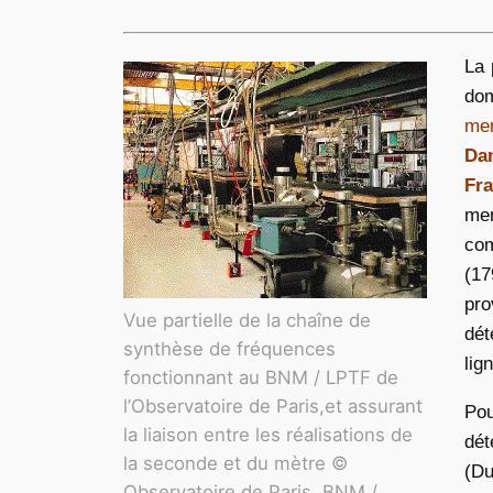
La 
dom
men
Dan
Fra
men
com
(17
pr
Vue partielle de la chaîne de
dét
synthèse de fréquences
lig
fonctionnant au BNM / LPTF de
l’Observatoire de Paris,et assurant
Pou
la liaison entre les réalisations de
dét
la seconde et du mètre ©
(Du
Observatoire de Paris, BNM /