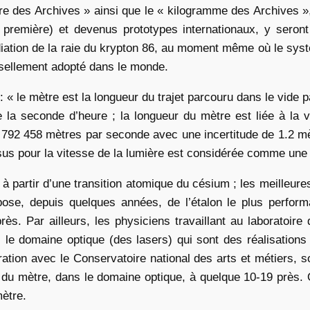
tre des Archives » ainsi que le « kilogramme des Archives »
 première) et devenus prototypes internationaux, y seron
diation de la raie du krypton 86, au moment même où le systè
ersellement adopté dans le monde.
 : « le mètre est la longueur du trajet parcouru dans le vide
 la seconde d’heure ; la longueur du mètre est liée à la 
 792 458 mètres par seconde avec une incertitude de 1.2 mè
ssus pour la vitesse de la lumière est considérée comme une 
à partir d’une transition atomique du césium ; les meilleure
pose, depuis quelques années, de l’étalon le plus perform
ès. Par ailleurs, les physiciens travaillant au laboratoire
 domaine optique (des lasers) qui sont des réalisations pa
tion avec le Conservatoire national des arts et métiers, s
on du mètre, dans le domaine optique, à quelque 10-19 près.
mètre.