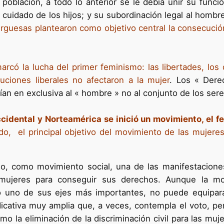
población, a todo lo anterior se le debía unir su funció
l cuidado de los hijos; y su subordinación legal al homb
rguesas plantearon como objetivo central la consecución 
arcó la lucha del primer feminismo: las libertades, los 
uciones liberales no afectaron a la mujer
. Los « Der
rían en exclusiva al « hombre » no al conjunto de los se
cidental y Norteamérica se inició un movimiento, el fe
do, el principal objetivo del movimiento de las mujere
o, como movimiento social, una de las manifestaciones 
mujeres para conseguir sus derechos. Aunque la movi
o uno de sus ejes más importantes, no puede equipara
dicativa muy amplia que, a veces, contempla el voto, pe
 la eliminación de la discriminación civil para las muje