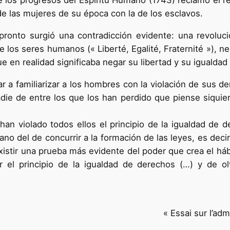
e los progresos del Espíritu Humano (1743) reclamó el re
e las mujeres de su época con la de los esclavos.
 pronto surgió una contradicción evidente: una revoluci
 de los seres humanos (« Liberté, Egalité, Fraternité »), 
ue en realidad significaba negar su libertad y su igualdad
ar a familiarizar a los hombres con la violación de sus 
die de entre los que los han perdido que piense siquier
an violado todos ellos el principio de la igualdad de der
no del de concurrir a la formación de las leyes, es deci
istir una prueba más evidente del poder que crea el háb
r el principio de la igualdad de derechos (…) y de o
« Essai sur l’ad