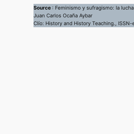
Source
: Feminismo y sufragismo: la luch
Juan Carlos Ocaña Aybar
Clío: History and History Teaching., ISSN