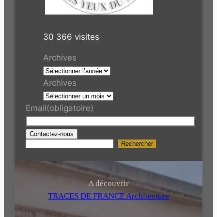
30 366 visites
Archives
Archives
Email
(obligatoire)
Contactez-nous
Rechercher
R
e
c
h
A découvrir
e
TRACES DE FRANCE Architecture
r