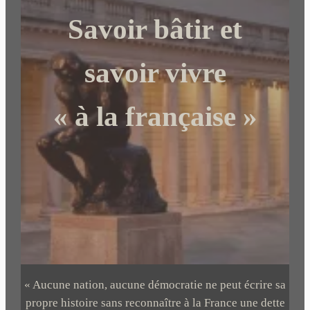
c
Savoir bâtir et
h
e
r
savoir vivre
« à la française »
« Aucune nation, aucune démocratie ne peut écrire sa
propre histoire sans reconnaître à la France une dette