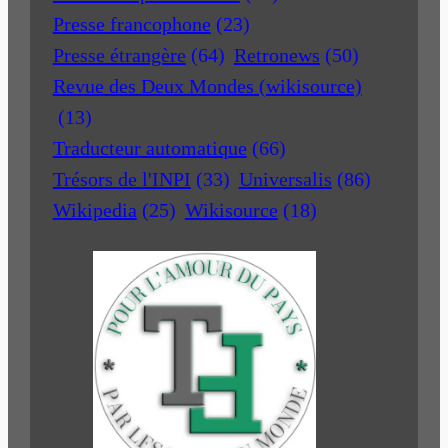
Presse francophone
(23)
Presse étrangère
(64)
Retronews
(50)
Revue des Deux Mondes (wikisource)
(13)
Traducteur automatique
(66)
Trésors de l'INPI
(33)
Universalis
(86)
Wikipedia
(25)
Wikisource
(18)