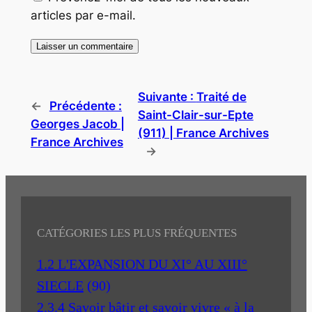
articles par e-mail.
Suivante :
Traité de
←
Précédente :
Saint-Clair-sur-Epte
Georges Jacob |
(911) | France Archives
France Archives
→
CATÉGORIES LES PLUS FRÉQUENTES
1.2 L'EXPANSION DU XI° AU XIII°
SIECLE
(90)
2.3.4 Savoir bâtir et savoir vivre « à la