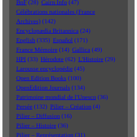
BnF
(28)
Cairn Info
(47)
Célébrations nationales (France
Archives)
(142)
Encyclopædia Britannica
(24)
English
(335)
Español
(171)
France Mémoire
(14)
Gallica
(49)
HPI
(33)
Hérodote
(62)
L'Histoire
(29)
Larousse encyclopédie
(45)
Open Edition Books
(100)
OpenEdition Journals
(134)
Patrimoine mondial de l'Unesco
(36)
Persée
(132)
Pilier – Création
(4)
Pilier – Diffusion
(16)
Pilier – Histoire
(36)
Pilier – Représentation
(31)