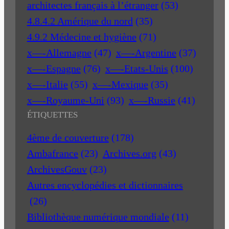
architectes français à l’étranger
(53)
4.8.4.2 Amérique du nord
(35)
4.9.2 Médecine et hygiène
(71)
x—-Allemagne
(47)
x—-Argentine
(37)
x—-Espagne
(76)
x—-Etats-Unis
(100)
x—-Italie
(55)
x—-Mexique
(35)
x—-Royaume-Uni
(93)
x—-Russie
(41)
ÉTIQUETTES
4ème de couverture
(178)
Ambafrance
(23)
Archives.org
(43)
ArchivesGouv
(23)
Autres encyclopédies et dictionnaires
(26)
Bibliothèque numérique mondiale
(11)