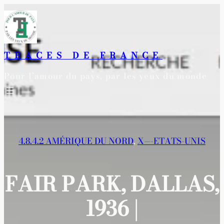
Aller
au
contenu
TRACES DE FRANCE
Pour l’amour du pays, par les yeux du monde
4.8.4.2 AMÉRIQUE DU NORD
, 
X—-ETATS-UNIS
FAIR PARK, DALLAS,
1936 |