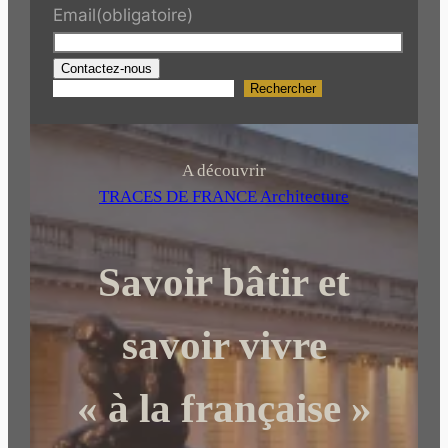
Email
(obligatoire)
Contactez-nous
Rechercher
R
e
c
h
A découvrir
e
TRACES DE FRANCE Architecture
r
c
Savoir bâtir et
h
e
r
savoir vivre
« à la française »