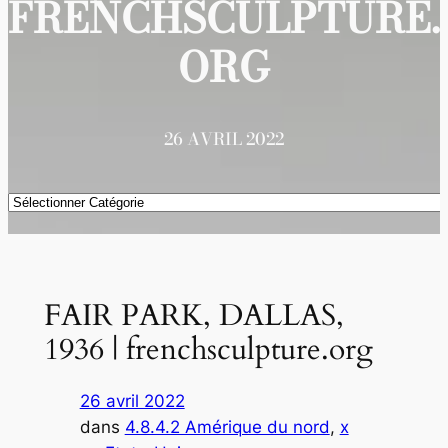
FRENCHSCULPTURE.
ORG
26 AVRIL 2022
Catégories
FAIR PARK, DALLAS,
1936 | frenchsculpture.org
26 avril 2022
dans
4.8.4.2 Amérique du nord
, 
x