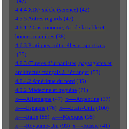
(47)
4.4.4 XIX° siècle (science)
(42)
4.5.5 Autres regards
(47)
4.6.1.2 Gastronomie, Art de la table et
bonnes manières
(38)
4.6.3 Pratiques culturelles et sportives
(35)
4.8.3 Œuvres d’urbanistes, paysagistes et
architectes français à l’étranger
(53)
4.8.4.2 Amérique du nord
(35)
4.9.2 Médecine et hygiène
(71)
x—-Allemagne
(47)
x—-Argentine
(37)
x—-Espagne
(76)
x—-Etats-Unis
(100)
x—-Italie
(55)
x—-Mexique
(35)
x—-Royaume-Uni
(93)
x—-Russie
(41)