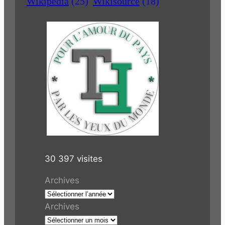
Wikipedia
(25)
Wikisource
(18)
30 397 visites
Archives
Archives