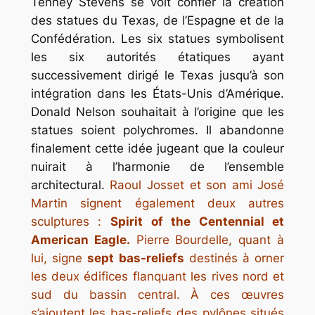
Tenney Stevens se voit confier la création
des statues du Texas, de l’Espagne et de la
Confédération. Les six statues symbolisent
les six autorités étatiques ayant
successivement dirigé le Texas jusqu’à son
intégration dans les États-Unis d’Amérique.
Donald Nelson souhaitait à l’origine que les
statues soient polychromes. Il abandonne
finalement cette idée jugeant que la couleur
nuirait à l’harmonie de l’ensemble
architectural.
Raoul Josset et son ami José
Martin signent également deux autres
sculptures :
Spirit of the Centennial et
American Eagle.
Pierre Bourdelle, quant à
lui, signe
sept bas-reliefs
destinés à orner
les deux édifices flanquant les rives nord et
sud du bassin central. À ces œuvres
s’ajoutent les bas-reliefs des pylônes situés