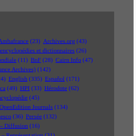
Ambafrance
(23)
Archives.org
(43)
encyclopédies et dictionnaires
(26)
ondiale
(11)
BnF
(28)
Cairn Info
(47)
rance Archives)
(142)
24)
English
(335)
Español
(171)
ica
(49)
HPI
(33)
Hérodote
(62)
ncyclopédie
(45)
OpenEdition Journals
(134)
nesco
(36)
Persée
(132)
 – Diffusion
(16)
r – Représentation
(31)