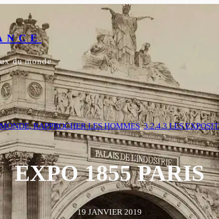
ANCE
yeux du monde
E MONDE, RAPPROCHER LES HOMMES
, 
3.2.4.3 LES EXPOS
EXPO 1855 PARIS
19 JANVIER 2019