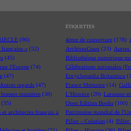
ÉTIQUETTES
 SIECLE
(90)
4ème de couverture
(178)
a française »
(52)
ArchivesGouv
(23)
Autres 
es
(45)
Bibliothèque numérique m
pour l'Europe
(74)
Célébrations nationales (F
e
(47)
Encyclopædia Britannica
(
 Autres regards
(47)
France Mémoire
(14)
Gall
t bonnes manières
(38)
L'Histoire
(29)
Larousse e
(35)
Open Edition Books
(100)
et architectes français à
Patrimoine mondial de l'U
Pilier – Création
(4)
Pilier
Médecine et hygiène
(71)
Pilier – Histoire
(36)
Pilie