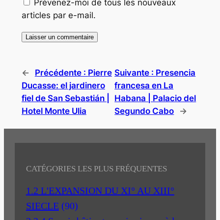
Prévenez-moi de tous les nouveaux
articles par e-mail.
←
Précédente :
Pierre
Suivante :
Presencia
Ducasse: el jardinero
francesa en La
fiel de San Sebastián |
Habana | Palacio del
Hotel Monte Ulia
Segundo Cabo
→
CATÉGORIES LES PLUS FRÉQUENTES
1.2 L'EXPANSION DU XI° AU XIII°
SIECLE
(90)