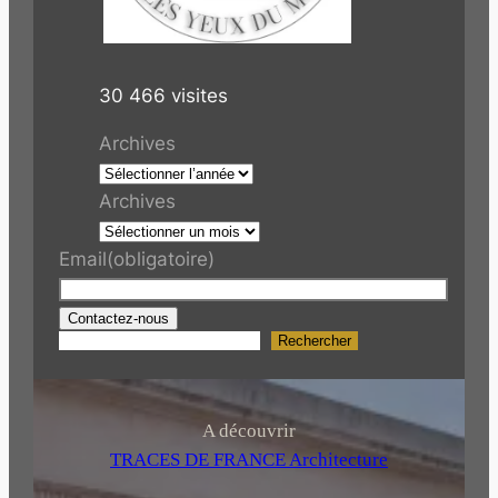
30 466 visites
Archives
Archives
Email
(obligatoire)
Contactez-nous
Rechercher
R
e
c
h
A découvrir
e
TRACES DE FRANCE Architecture
r