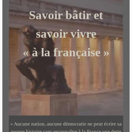
c
Savoir bâtir et
h
e
r
savoir vivre
« à la française »
« Aucune nation, aucune démocratie ne peut écrire sa
propre histoire sans reconnaître à la France une dette