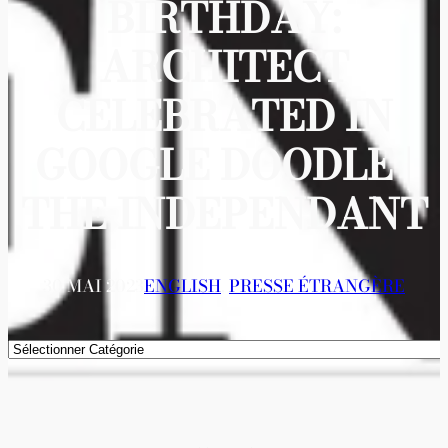
BIRTHDAY:
ARCHITECT
CELEBRATED IN
GOOGLE DOODLE |
THE INDEPENDANT
30 MAI 2023
ENGLISH
, 
PRESSE ÉTRANGÈRE
Catégories