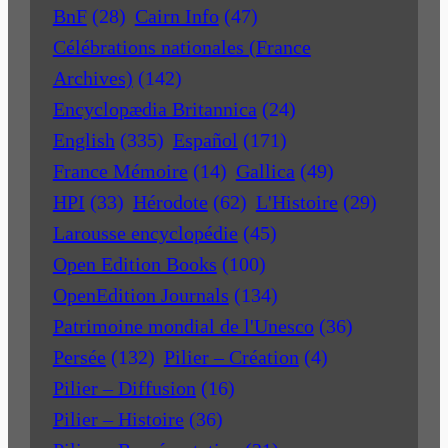
BnF
(28)
Cairn Info
(47)
Célébrations nationales (France
Archives)
(142)
Encyclopædia Britannica
(24)
English
(335)
Español
(171)
France Mémoire
(14)
Gallica
(49)
HPI
(33)
Hérodote
(62)
L'Histoire
(29)
Larousse encyclopédie
(45)
Open Edition Books
(100)
OpenEdition Journals
(134)
Patrimoine mondial de l'Unesco
(36)
Persée
(132)
Pilier – Création
(4)
Pilier – Diffusion
(16)
Pilier – Histoire
(36)