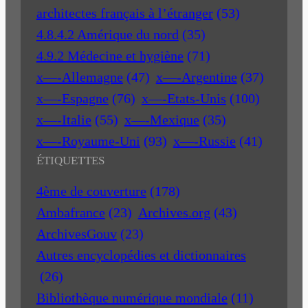
architectes français à l’étranger
(53)
4.8.4.2 Amérique du nord
(35)
4.9.2 Médecine et hygiène
(71)
x—-Allemagne
(47)
x—-Argentine
(37)
x—-Espagne
(76)
x—-Etats-Unis
(100)
x—-Italie
(55)
x—-Mexique
(35)
x—-Royaume-Uni
(93)
x—-Russie
(41)
ÉTIQUETTES
4ème de couverture
(178)
Ambafrance
(23)
Archives.org
(43)
ArchivesGouv
(23)
Autres encyclopédies et dictionnaires
(26)
Bibliothèque numérique mondiale
(11)