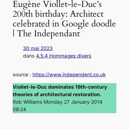
Eugène Viollet-le-Duc’s
200th birthday: Architect
celebrated in Google doodle
| The Independant
30 mai 2023
dans
4.5.4 Hommages divers
source :
https://www.independent.co.uk
Viollet-le-Duc dominates 19th-century
theories of architectural restoration.
Rob Williams Monday 27 January 2014
08:24