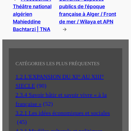
Théâtre national
publics de l’époque
algérien
française à Alger / Front
Mahieddine
de mer / Wilaya et APN
Bachtarzi | TNA
→
CATÉGORIES LES PLUS FRÉQUENTES
1.2 L'EXPANSION DU XI° AU XIII°
SIECLE
(90)
2.3.4 Savoir bâtir et savoir vivre « à la
française »
(52)
3.2.1 Les idées économiques et sociales
(45)
4.2.1 Modèles culturels et politiques