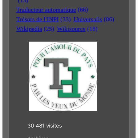
Traducteur automatique
(66)
Trésors de l'INPI
(33)
Universalis
(86)
Wikipedia
(25)
Wikisource
(18)
30 481 visites