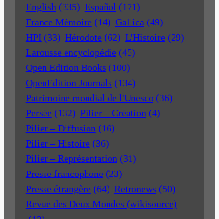
English
(335)
Español
(171)
France Mémoire
(14)
Gallica
(49)
HPI
(33)
Hérodote
(62)
L'Histoire
(29)
Larousse encyclopédie
(45)
Open Edition Books
(100)
OpenEdition Journals
(134)
Patrimoine mondial de l'Unesco
(36)
Persée
(132)
Pilier – Création
(4)
Pilier – Diffusion
(16)
Pilier – Histoire
(36)
Pilier – Représentation
(31)
Presse francophone
(23)
Presse étrangère
(64)
Retronews
(50)
Revue des Deux Mondes (wikisource)
(13)