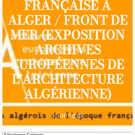
FRANÇAISE À
ALGER / FRONT DE
MER (EXPOSITION
ARCHIVES
EUROPÉENNES DE
L’ARCHITECTURE
ALGÉRIENNE)
3 AOÛT 2023
Catégories