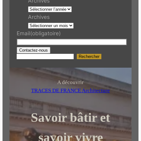
Archives
Archives
Email
(obligatoire)
Contactez-nous
Rechercher
R
e
c
h
A découvrir
e
TRACES DE FRANCE Architecture
r
c
Savoir bâtir et
h
e
r
savoir vivre