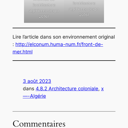
l’architecture
l’architecture
algérienne (expo
algérienne (expo
2016)
2016)
Lire l’article dans son environnement original
:
http://elconum.huma-num.fr/front-de-
mer.html
3 août 2023
dans
4.8.2 Architecture coloniale
, 
x
—-Algérie
Commentaires