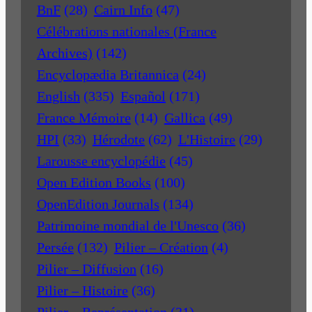
BnF
(28)
Cairn Info
(47)
Célébrations nationales (France
Archives)
(142)
Encyclopædia Britannica
(24)
English
(335)
Español
(171)
France Mémoire
(14)
Gallica
(49)
HPI
(33)
Hérodote
(62)
L'Histoire
(29)
Larousse encyclopédie
(45)
Open Edition Books
(100)
OpenEdition Journals
(134)
Patrimoine mondial de l'Unesco
(36)
Persée
(132)
Pilier – Création
(4)
Pilier – Diffusion
(16)
Pilier – Histoire
(36)
Pilier – Représentation
(31)