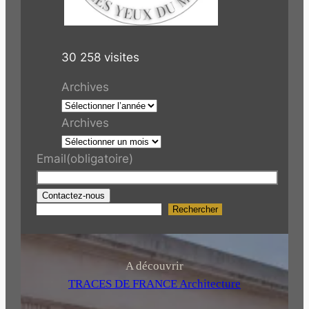
30 258 visites
Archives
Archives
Email
(obligatoire)
Contactez-nous
Rechercher
R
e
c
h
A découvrir
e
TRACES DE FRANCE Architecture
r