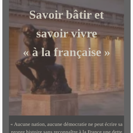
c
Savoir bâtir et
h
e
r
savoir vivre
« à la française »
« Aucune nation, aucune démocratie ne peut écrire sa
propre histoire sans reconnaître à la France une dette