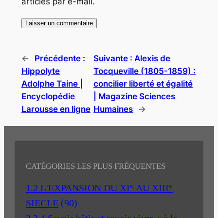
articles par e-mail.
←
Précédente :
Suivante :
Alexis de
Hippolyte
Tocqueville (1805-1859) :
Adolphe Taine |
concilier liberté et égalité
Encyclopédie
| Magazine Sciences
Larousse en ligne
Humaines
→
CATÉGORIES LES PLUS FRÉQUENTES
1.2 L'EXPANSION DU XI° AU XIII°
SIECLE
(90)
2.3.4 Savoir bâtir et savoir vivre « à la