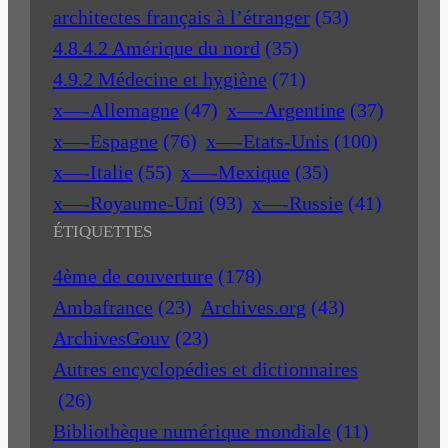
architectes français à l’étranger
(53)
4.8.4.2 Amérique du nord
(35)
4.9.2 Médecine et hygiène
(71)
x—-Allemagne
(47)
x—-Argentine
(37)
x—-Espagne
(76)
x—-Etats-Unis
(100)
x—-Italie
(55)
x—-Mexique
(35)
x—-Royaume-Uni
(93)
x—-Russie
(41)
ÉTIQUETTES
4ème de couverture
(178)
Ambafrance
(23)
Archives.org
(43)
ArchivesGouv
(23)
Autres encyclopédies et dictionnaires
(26)
Bibliothèque numérique mondiale
(11)