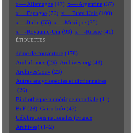
x—-Allemagne
(47)
x—-Argentine
(37)
x—-Espagne
(76)
x—-Etats-Unis
(100)
x—-Italie
(55)
x—-Mexique
(35)
x—-Royaume-Uni
(93)
x—-Russie
(41)
ÉTIQUETTES
4ème de couverture
(178)
Ambafrance
(23)
Archives.org
(43)
ArchivesGouv
(23)
Autres encyclopédies et dictionnaires
(26)
Bibliothèque numérique mondiale
(11)
BnF
(28)
Cairn Info
(47)
Célébrations nationales (France
Archives)
(142)