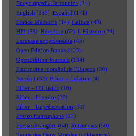
Encyclopædia Britannica
(24)
English
(335)
Español
(171)
France Mémoire
(14)
Gallica
(49)
HPI
(33)
Hérodote
(62)
L'Histoire
(29)
Larousse encyclopédie
(45)
Open Edition Books
(100)
OpenEdition Journals
(134)
Patrimoine mondial de l'Unesco
(36)
Persée
(132)
Pilier – Création
(4)
Pilier – Diffusion
(16)
Pilier – Histoire
(36)
Pilier – Représentation
(31)
Presse francophone
(23)
Presse étrangère
(64)
Retronews
(50)
Revue des Deux Mondes (wikisource)