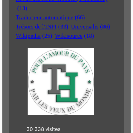
(13)
Traducteur automatique
(66)
Trésors de l'INPI
(33)
Universalis
(86)
Wikipedia
(25)
Wikisource
(18)
30 338 visites