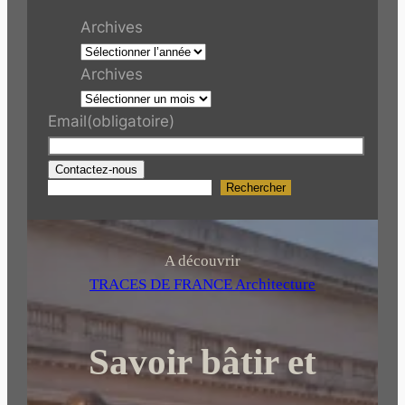
Archives
Archives
Email
(obligatoire)
Contactez-nous
Rechercher
R
e
c
h
A découvrir
e
TRACES DE FRANCE Architecture
r
c
Savoir bâtir et
h
e
r