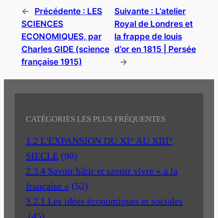
←
Précédente :
LES
Suivante :
L’atelier
SCIENCES
Royal de Londres et
ECONOMIQUES, par
la frappe de louis
Charles GIDE (science
d’or en 1815 | Persée
française 1915)
→
CATÉGORIES LES PLUS FRÉQUENTES
1.2 L'EXPANSION DU XI° AU XIII°
SIECLE
(90)
2.3.4 Savoir bâtir et savoir vivre « à la
française »
(52)
3.2.1 Les idées économiques et sociales
(45)