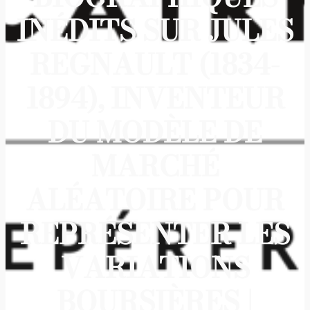
INÉDITS SUR JULES
REGNAULT (1834-
1894), INVENTEUR
DU MODÈLE DE
MARCHÉ
ALÉATOIRE POUR
REPRÉSENTER LES
VARIATIONS
BOURSIÈRES |