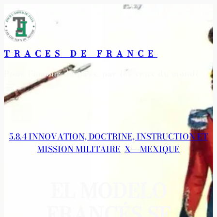
Aller
au
contenu
TRACES DE FRANCE
Pour l’amour du pays, par les yeux du monde
5.8.4 INNOVATION, DOCTRINE, INSTRUCTION ET
MISSION MILITAIRE
, 
X—-MEXIQUE
EL MODELO
FRANCÉS SE