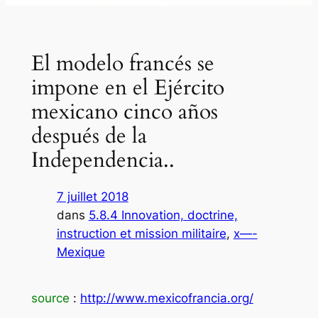
El modelo francés se
impone en el Ejército
mexicano cinco años
después de la
Independencia..
7 juillet 2018
dans
5.8.4 Innovation, doctrine,
instruction et mission militaire
, 
x—-
Mexique
source
:
http://www.mexicofrancia.org/