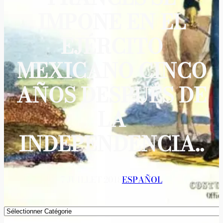
IMPONE EN EL
EJÉRCITO
MEXICANO CINCO
AÑOS DESPUÉS DE
LA
INDEPENDENCIA..
7 JUILLET 2018
ESPAÑOL
Catégories