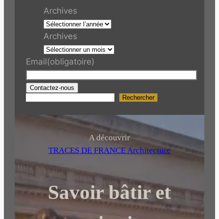
Archives
Archives
Email
(obligatoire)
Contactez-nous
Rechercher
R
e
c
h
A découvrir
e
TRACES DE FRANCE Architecture
r
c
Savoir bâtir et
h
e
r