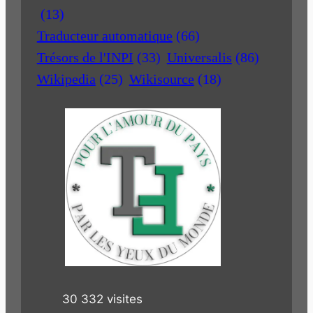
(13)
Traducteur automatique
(66)
Trésors de l'INPI
(33)
Universalis
(86)
Wikipedia
(25)
Wikisource
(18)
30 332 visites