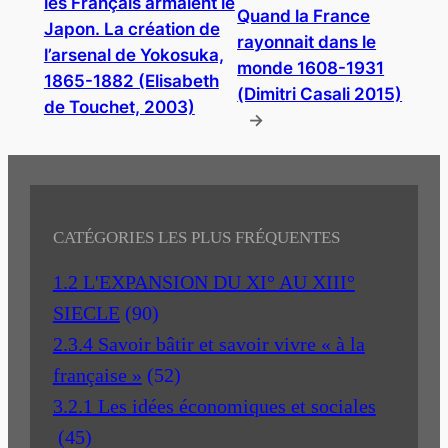
les Français armaient le
Quand la France
Japon. La création de
rayonnait dans le
l’arsenal de Yokosuka,
monde 1608-1931
1865-1882 (Elisabeth
(Dimitri Casali 2015)
de Touchet, 2003)
→
CATÉGORIES LES PLUS FRÉQUENTES
1.2 L'EXPANSION DU XI° AU XIII°
SIECLE
(90)
2.3.4 Savoir bâtir et savoir vivre « à la
française »
(52)
3.2.1 Les idées économiques et sociales
(45)