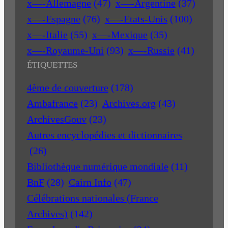
x—-Allemagne
(47)
x—-Argentine
(37)
x—-Espagne
(76)
x—-Etats-Unis
(100)
x—-Italie
(55)
x—-Mexique
(35)
x—-Royaume-Uni
(93)
x—-Russie
(41)
ÉTIQUETTES
4ème de couverture
(178)
Ambafrance
(23)
Archives.org
(43)
ArchivesGouv
(23)
Autres encyclopédies et dictionnaires
(26)
Bibliothèque numérique mondiale
(11)
BnF
(28)
Cairn Info
(47)
Célébrations nationales (France
Archives)
(142)