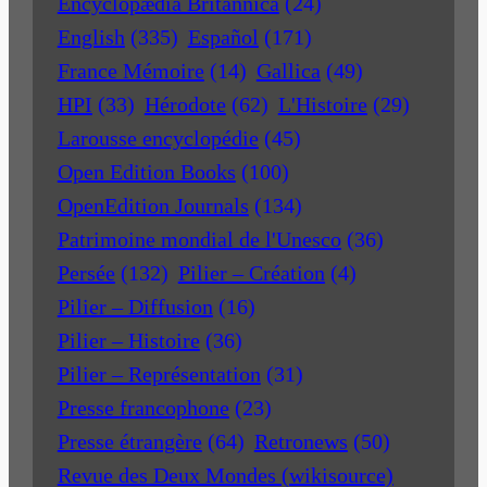
Encyclopædia Britannica
(24)
English
(335)
Español
(171)
France Mémoire
(14)
Gallica
(49)
HPI
(33)
Hérodote
(62)
L'Histoire
(29)
Larousse encyclopédie
(45)
Open Edition Books
(100)
OpenEdition Journals
(134)
Patrimoine mondial de l'Unesco
(36)
Persée
(132)
Pilier – Création
(4)
Pilier – Diffusion
(16)
Pilier – Histoire
(36)
Pilier – Représentation
(31)
Presse francophone
(23)
Presse étrangère
(64)
Retronews
(50)
Revue des Deux Mondes (wikisource)