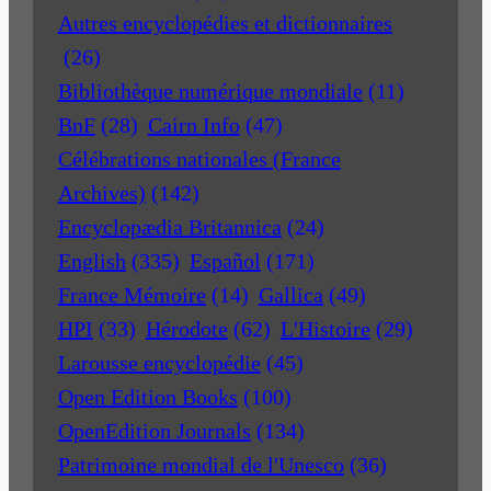
Autres encyclopédies et dictionnaires
(26)
Bibliothèque numérique mondiale
(11)
BnF
(28)
Cairn Info
(47)
Célébrations nationales (France
Archives)
(142)
Encyclopædia Britannica
(24)
English
(335)
Español
(171)
France Mémoire
(14)
Gallica
(49)
HPI
(33)
Hérodote
(62)
L'Histoire
(29)
Larousse encyclopédie
(45)
Open Edition Books
(100)
OpenEdition Journals
(134)
Patrimoine mondial de l'Unesco
(36)