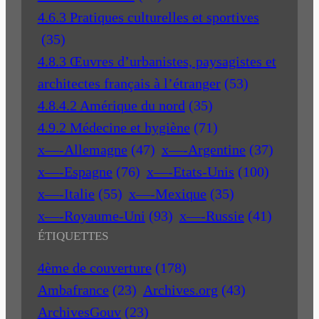
4.6.3 Pratiques culturelles et sportives
(35)
4.8.3 Œuvres d’urbanistes, paysagistes et
architectes français à l’étranger
(53)
4.8.4.2 Amérique du nord
(35)
4.9.2 Médecine et hygiène
(71)
x—-Allemagne
(47)
x—-Argentine
(37)
x—-Espagne
(76)
x—-Etats-Unis
(100)
x—-Italie
(55)
x—-Mexique
(35)
x—-Royaume-Uni
(93)
x—-Russie
(41)
ÉTIQUETTES
4ème de couverture
(178)
Ambafrance
(23)
Archives.org
(43)
ArchivesGouv
(23)