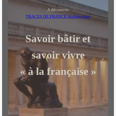
c
h
A découvrir
e
TRACES DE FRANCE Architecture
r
c
Savoir bâtir et
h
e
r
savoir vivre
« à la française »