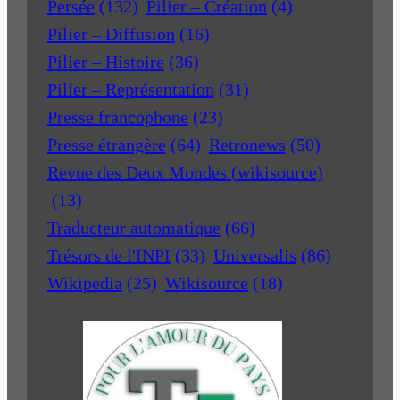
Persée
(132)
Pilier – Création
(4)
Pilier – Diffusion
(16)
Pilier – Histoire
(36)
Pilier – Représentation
(31)
Presse francophone
(23)
Presse étrangère
(64)
Retronews
(50)
Revue des Deux Mondes (wikisource)
(13)
Traducteur automatique
(66)
Trésors de l'INPI
(33)
Universalis
(86)
Wikipedia
(25)
Wikisource
(18)