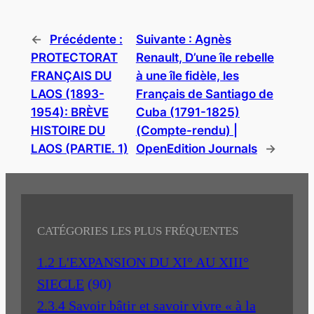
←
Précédente :
Suivante :
Agnès
PROTECTORAT
Renault, D’une île rebelle
FRANÇAIS DU
à une île fidèle, les
LAOS (1893-
Français de Santiago de
1954): BRÈVE
Cuba (1791-1825)
HISTOIRE DU
(Compte-rendu) |
LAOS (PARTIE. 1)
OpenEdition Journals
→
CATÉGORIES LES PLUS FRÉQUENTES
1.2 L'EXPANSION DU XI° AU XIII°
SIECLE
(90)
2.3.4 Savoir bâtir et savoir vivre « à la