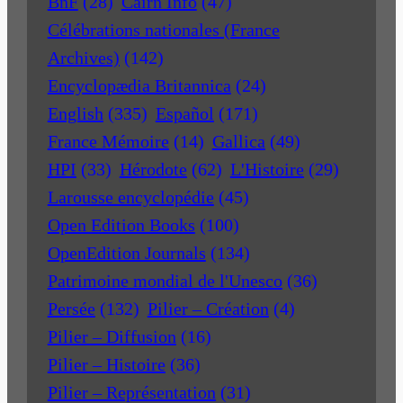
BnF
(28)
Cairn Info
(47)
Célébrations nationales (France
Archives)
(142)
Encyclopædia Britannica
(24)
English
(335)
Español
(171)
France Mémoire
(14)
Gallica
(49)
HPI
(33)
Hérodote
(62)
L'Histoire
(29)
Larousse encyclopédie
(45)
Open Edition Books
(100)
OpenEdition Journals
(134)
Patrimoine mondial de l'Unesco
(36)
Persée
(132)
Pilier – Création
(4)
Pilier – Diffusion
(16)
Pilier – Histoire
(36)
Pilier – Représentation
(31)