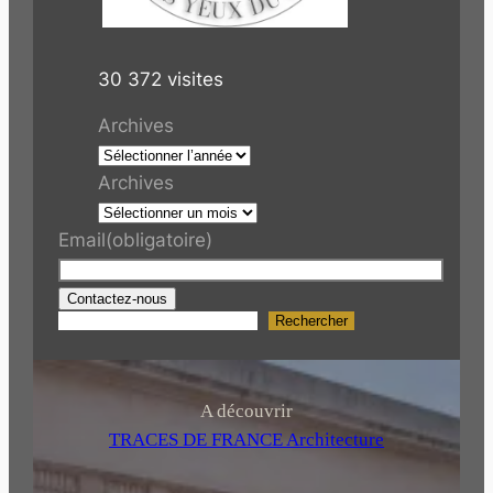
30 372 visites
Archives
Archives
Email
(obligatoire)
Contactez-nous
Rechercher
R
e
c
h
A découvrir
e
TRACES DE FRANCE Architecture
r