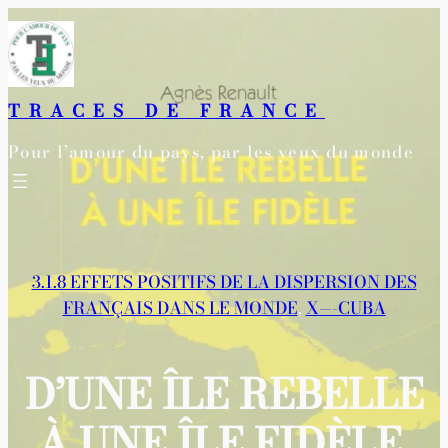
Aller
au
contenu
TRACES DE FRANCE
Pour l’amour du pays, par les yeux du monde
3.1.8 EFFETS POSITIFS DE LA DISPERSION DES
FRANÇAIS DANS LE MONDE
, 
X—-CUBA
D’UNE ÎLE REBELLE
À UNE ÎLE FIDÈLE,