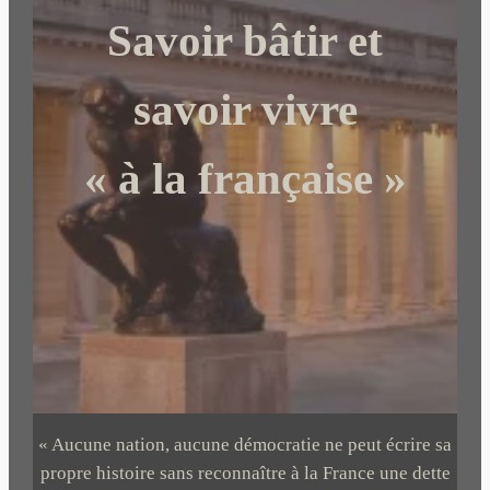
c
Savoir bâtir et
h
e
r
savoir vivre
« à la française »
« Aucune nation, aucune démocratie ne peut écrire sa
propre histoire sans reconnaître à la France une dette