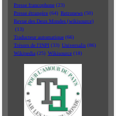
Presse francophone
(23)
Presse étrangère
(64)
Retronews
(50)
Revue des Deux Mondes (wikisource)
(13)
Traducteur automatique
(66)
Trésors de l'INPI
(33)
Universalis
(86)
Wikipedia
(25)
Wikisource
(18)