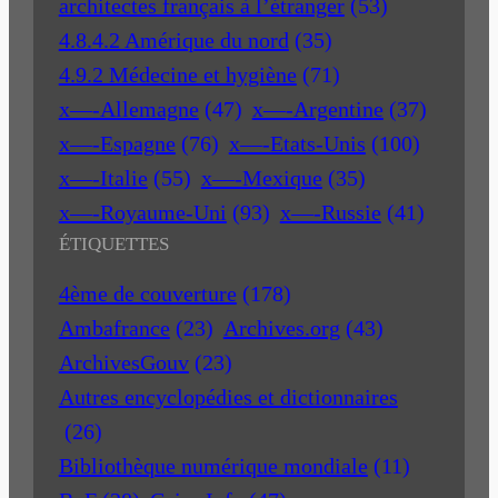
architectes français à l’étranger
(53)
4.8.4.2 Amérique du nord
(35)
4.9.2 Médecine et hygiène
(71)
x—-Allemagne
(47)
x—-Argentine
(37)
x—-Espagne
(76)
x—-Etats-Unis
(100)
x—-Italie
(55)
x—-Mexique
(35)
x—-Royaume-Uni
(93)
x—-Russie
(41)
ÉTIQUETTES
4ème de couverture
(178)
Ambafrance
(23)
Archives.org
(43)
ArchivesGouv
(23)
Autres encyclopédies et dictionnaires
(26)
Bibliothèque numérique mondiale
(11)