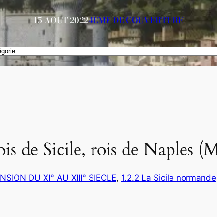
15 AOÛT 2022
4ÈME DE COUVERTURE
ois de Sicile, rois de Naples 
ANSION DU XI° AU XIII° SIECLE
, 
1.2.2 La Sicile normande