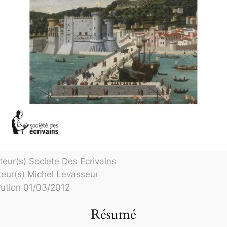
teur(s) Societe Des Ecrivains
eur(s) Michel Levasseur
ution 01/03/2012
Résumé