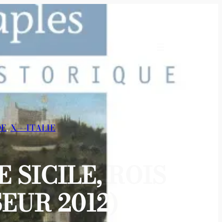
DE
, 
X—-ITALIE
 SICILE, ROIS
EUR 2012)