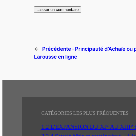
←
Précédente :
Principauté d’Achaïe ou 
Larousse en ligne
CATÉGORIES LES PLUS FRÉQUENTES
1.2 L'EXPANSION DU XI° AU XIII°