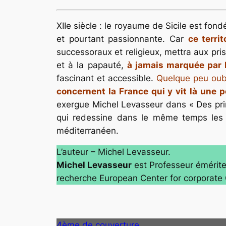
XIIe siècle : le royaume de Sicile est fon
et pourtant passionnante. Car
ce terri
successoraux et religieux, mettra aux pri
et à la papauté,
à jamais marquée par l
fascinant et accessible.
Quelque peu oub
concernent la France qui y vit là une 
exergue Michel Levasseur dans « Des prince
qui redessine dans le même temps les tur
méditerranéen.
L’auteur – Michel Levasseur.
Michel Levasseur
est Professeur émérite 
recherche European Center for corporate 
4ème de couverture