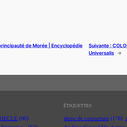
principauté de Morée | Encyclopédie
Suivante :
COLOG
Universalis
→
ÉTIQUETTES
 SIECLE
(90)
4ème de couverture
(178)