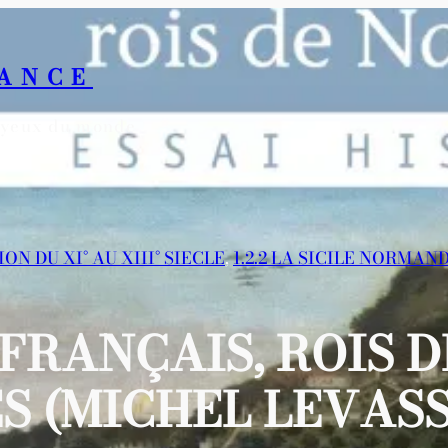
RANCE
s yeux du monde
ION DU XI° AU XIII° SIECLE
, 
1.2.2 LA SICILE NORMAN
FRANÇAIS, ROIS DE
S (MICHEL LEVASS