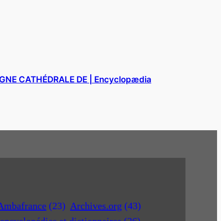
NE CATHÉDRALE DE | Encyclopædia
Ambafrance
(23)
Archives.org
(43)