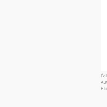
Édi
Aut
Par