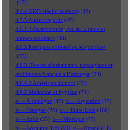
(47)
4.4.4 XIX° siècle (science)
(42)
4.5.5 Autres regards
(47)
4.6.1.2 Gastronomie, Art de la table et
bonnes manières
(38)
4.6.3 Pratiques culturelles et sportives
(35)
4.8.3 Œuvres d’urbanistes, paysagistes et
architectes français à l’étranger
(53)
4.8.4.2 Amérique du nord
(35)
4.9.2 Médecine et hygiène
(71)
x—-Allemagne
(47)
x—-Argentine
(37)
x—-Espagne
(76)
x—-Etats-Unis
(100)
x—-Italie
(55)
x—-Mexique
(35)
x—-Royaume-Uni
(93)
x—-Russie
(41)