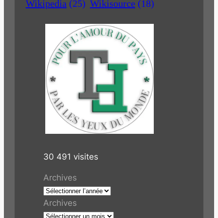
Wikipedia
(25)
Wikisource
(18)
30 491 visites
Archives
Archives