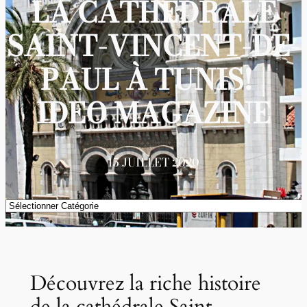
LA CATHÉDRALE
SAINT-VINCENT-DE-
PAUL À TUNIS! |
IDEO MAGAZINE
15 JUILLET 2020
Catégories
Découvrez la riche histoire
de la cathédrale Saint-