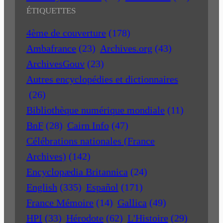
ÉTIQUETTES
4ème de couverture
(178)
Ambafrance
(23)
Archives.org
(43)
ArchivesGouv
(23)
Autres encyclopédies et dictionnaires
(26)
Bibliothèque numérique mondiale
(11)
BnF
(28)
Cairn Info
(47)
Célébrations nationales (France
Archives)
(142)
Encyclopædia Britannica
(24)
English
(335)
Español
(171)
France Mémoire
(14)
Gallica
(49)
HPI
(33)
Hérodote
(62)
L'Histoire
(29)