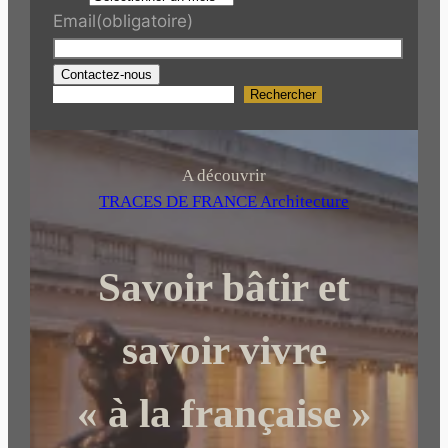
Email
(obligatoire)
Contactez-nous
Rechercher
R
e
c
h
A découvrir
e
TRACES DE FRANCE Architecture
r
c
Savoir bâtir et
h
e
r
savoir vivre
« à la française »