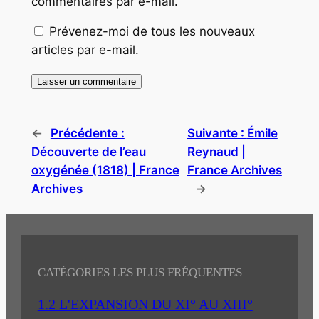
commentaires par e-mail.
Prévenez-moi de tous les nouveaux
articles par e-mail.
←
Précédente :
Suivante :
Émile
Découverte de l’eau
Reynaud |
oxygénée (1818) | France
France Archives
Archives
→
CATÉGORIES LES PLUS FRÉQUENTES
1.2 L'EXPANSION DU XI° AU XIII°