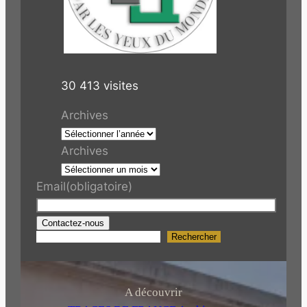
30 413 visites
Archives
Archives
Email
(obligatoire)
Contactez-nous
Rechercher
R
e
c
h
A découvrir