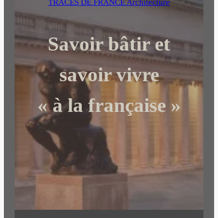
e
TRACES DE FRANCE Architecture
r
c
Savoir bâtir et
h
e
r
savoir vivre
« à la française »