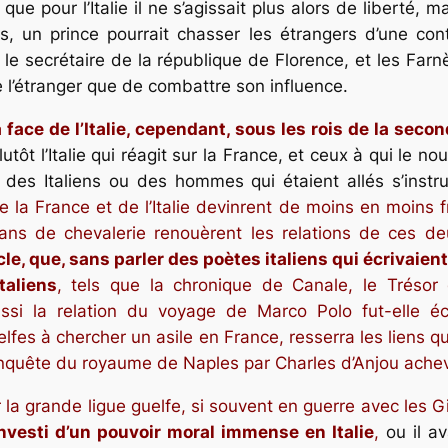
it que pour l’Italie il ne s’agissait plus alors de liberté,
s, un prince pourrait chasser les étrangers d’une cont
le secrétaire de la république de Florence, et les Farnè
 l’étranger que de combattre son influence.
face de l’Italie, cependant, sous les rois de la secon
plutôt l’Italie qui réagit sur la France, et ceux à qui le 
 des Italiens ou des hommes qui étaient allés s’instru
e la France et de l’Italie devinrent de moins en moins 
ans de chevalerie renouèrent les relations de ces d
ècle, que, sans parler des poètes italiens qui écrivaie
taliens
, tels que la chronique de Canale, le
Trésor
d
ssi la relation du voyage de Marco Polo fut-elle écr
elfes à chercher un asile en France, resserra les liens 
conquête du royaume de Naples par Charles d’Anjou achev
 la grande ligue guelfe, si souvent en guerre avec les Gi
investi d’un pouvoir moral immense en Italie
,
ou il av