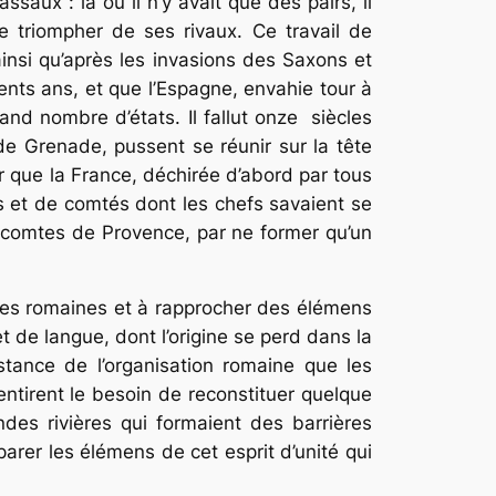
ssaux : là où il n’y avait que des pairs, il
e triompher de ses rivaux. Ce travail de
ainsi qu’après les invasions des Saxons et
ents ans, et que l’Espagne, envahie tour à
and nombre d’états. Il fallut onze siècles
e Grenade, pussent se réunir sur la tête
r que la France, déchirée d’abord par tous
s et de comtés dont les chefs savaient se
s comtes de Provence, par ne former qu’un
nces romaines et à rapprocher des élémens
 de langue, dont l’origine se perd dans la
stance de l’organisation romaine que les
sentirent le besoin de reconstituer quelque
des rivières qui formaient des barrières
arer les élémens de cet esprit d’unité qui