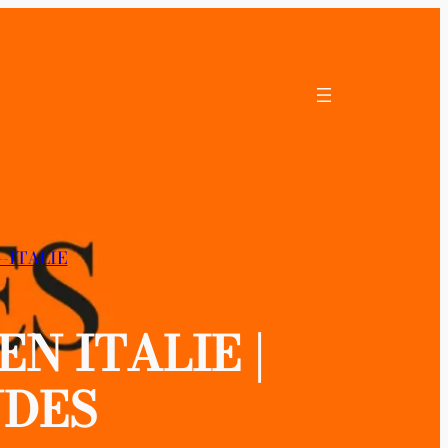
-ITALIE
N ITALIE |
NDES