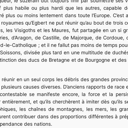
ueur, le suzerain dut toujours finir par soumettre ses va
f plus habile ou plus hardi que les autres, capable d
ré plus ou moins lentement dans toute l’Europe. C’est 
t royaumes qu’Egbert ne put réunir qu’au bout de trois c
s, les Visigoths et les Maures, fut partagée en un si gr
ies, d’Aragon, de Castille, de Majorque, de Cordoue, d
-le-Catholique ; et il ne fallut pas moins de temps pou
e Soissons, divisée plus tard en une multitude de duché
l’extinction des ducs de Bretagne et de Bourgogne et de
 à réunir en un seul corps les débris des grandes provi
plusieurs causes diverses. D’anciens rapports de race et
ncontestable se manifeste encore, la force et la persi
 entièrement, et qu’ils cherchèrent à imiter dès qu’ils 
phiques, les chaînes de montagnes, les mers, les gran
urent contribuer dans des proportions différentes à prép
dépendance des nations.