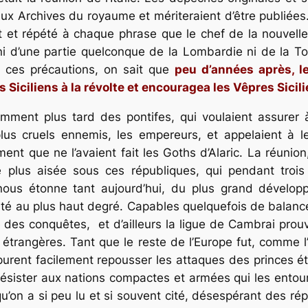
x Archives du royaume et mériteraient d’être publiées. 
dit et répété à chaque phrase que le chef de la nouvell
 d’une partie quelconque de la Lombardie ni de la Tos
ré ces précautions, on sait que
peu d’années après, l
Siciliens à la révolte et encouragea les Vêpres Sicil
omment plus tard des pontifes, qui voulaient assurer à
s plus cruels ennemis, les empereurs, et appelaient à 
t que ne l’avaient fait les Goths d’Alaric. La réunion,
e plus aisée sous ces républiques, qui pendant trois 
i nous étonne tant aujourd’hui, du plus grand dévelo
cité au plus haut degré. Capables quelquefois de balance
re des conquêtes, et d’ailleurs la ligue de Cambrai pr
trangères. Tant que le reste de l’Europe fut, comme l’It
urent facilement repousser les attaques des princes ét
 résister aux nations compactes et armées qui les entour
u’on a si peu lu et si souvent cité, désespérant des ré