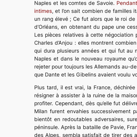
Naples et les comtes de Savoie.
Pendant 
intimes
, et l’on sait combien de familles 
un rang élevé ; Ce fut alors que le roi d
d’Orléans, en obtenant du pape une cessio
Les pièces relatives à cette négociation
Charles d’Anjou : elles montrent combien 
qui dura plusieurs années et qui fut au mo
Naples et dans le nouveau royaume qu’on 
rejeter pour toujours les Allemands au-del
que Dante et les Gibelins avaient voulu vo
Plus tard, il est vrai, la France, déchir
résigner à assister à la ruine de la mais
profiter. Cependant, dès qu’elle fut déliv
Milan furent envahies successivement par
bientôt en redoutables adversaires, sur
péninsule. Après la bataille de Pavie, Franç
des Alpes, sembla satisfait de tirer des ar