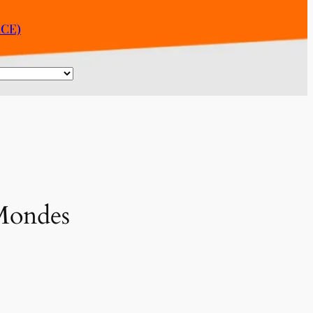
CE)
 Mondes