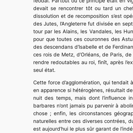
féodal. Partout où ce principe était en vig
devait se rencontrer tôt ou tard un che
dissolution et de recomposition s’est opé
des Jutes, l’Angleterre fut divisée en sep
tour par les Alains, les Vandales, les Hun
pour que toutes ces couronnes des Astur
des descendans d’Isabelle et de Ferdinand
ces rois de Metz, d’Orléans, de Paris, d
rendre redoutables au roi, finît, après 
seul état.
Cette force d’agglomération, qui tendait
en apparence si hétérogènes, résultait de 
nuit des temps, mais dont l’influence i
barbares n’ont jamais pu parvenir à abolir
chose ; enfin, les circonstances géogra
naturelles entre ces diverses contrées, d
est aujourd’hui le plus sûr garant de l’in