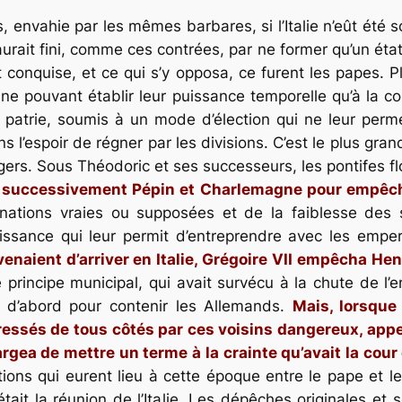
envahie par les mêmes barbares, si l’Italie n’eût été so
urait fini, comme ces contrées, par ne former qu’un état.
t conquise, et ce qui s’y opposa, ce furent les papes. P
ne pouvant établir leur puissance temporelle qu’à la co
patrie, soumis à un mode d’élection qui ne leur permetta
s l’espoir de régner par les divisions. C’est le plus gra
ngers. Sous Théodoric et ses successeurs, les pontifes fl
 : successivement Pépin et Charlemagne pour empêcher
onations vraies ou supposées et de la faiblesse des
ssance qui leur permit d’entreprendre avec les emper
enaient d’arriver en Italie, Grégoire VII empêcha Henr
le principe municipal, qui avait survécu à la chute de l
it d’abord pour contenir les Allemands.
Mais, lorsque
essés de tous côtés par ces voisins dangereux, appel
rgea de mettre un terme à la crainte qu’avait la cour 
tions qui eurent lieu à cette époque entre le pape et 
tait la réunion de l’Italie. Les dépêches originales et 