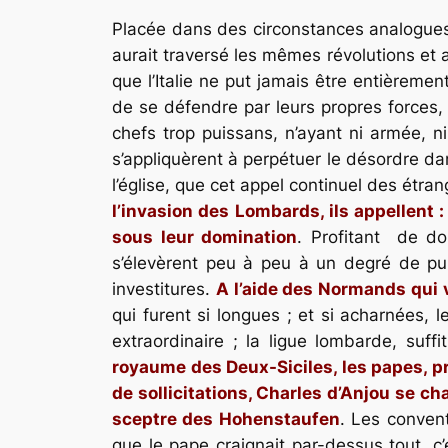
Placée dans des circonstances analogues, 
aurait traversé les mêmes révolutions et a
que l’Italie ne put jamais être entièremen
de se défendre par leurs propres forces, 
chefs trop puissans, n’ayant ni armée, ni 
s’appliquèrent à perpétuer le désordre dan
l’église, que cet appel continuel des étra
l’invasion des Lombards, ils appellent
sous leur domination
. Profitant de d
s’élevèrent peu à peu à un degré de pui
investitures.
A l’aide des Normands qui v
qui furent si longues ; et si acharnées, 
extraordinaire ; la ligue lombarde, suff
royaume des Deux-Siciles, les papes, pr
de sollicitations, Charles d’Anjou se cha
sceptre des Hohenstaufen
. Les conven
que le pape craignait par-dessus tout, c’é