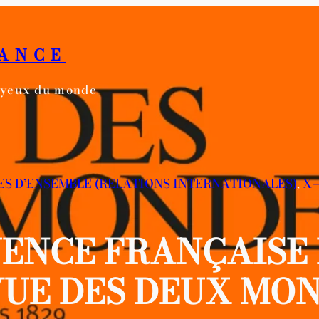
RANCE
s yeux du monde
VUES D’ENSEMBLE (RELATIONS INTERNATIONALES)
, 
X—
UENCE FRANÇAISE E
UE DES DEUX MO