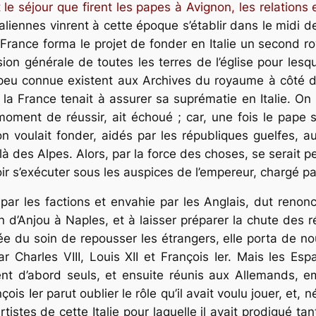
le séjour que firent les papes à Avignon, les relations
italiennes vinrent à cette époque s’établir dans le midi 
e France forma le projet de fonder en Italie un second 
n générale de toutes les terres de l’église pour lesquel
 peu connue existent aux Archives du royaume à côté d
la France tenait à assurer sa suprématie en Italie. On 
ment de réussir, ait échoué ; car, une fois le pape sort
voulait fonder, aidés par les républiques guelfes, aura
à des Alpes. Alors, par la force des choses, se serait pe
ir s’exécuter sous les auspices de l’empereur, chargé pa
ée par les factions et envahie par les Anglais, dut reno
on d’Anjou à Naples, et à laisser préparer la chute des 
rée du soin de repousser les étrangers, elle porta de nou
 Charles VIII, Louis XII et François Ier. Mais les Espa
ent d’abord seuls, et ensuite réunis aux Allemands, em
ois Ier parut oublier le rôle qu’il avait voulu jouer, et,
tistes de cette Italie pour laquelle il avait prodigué ta