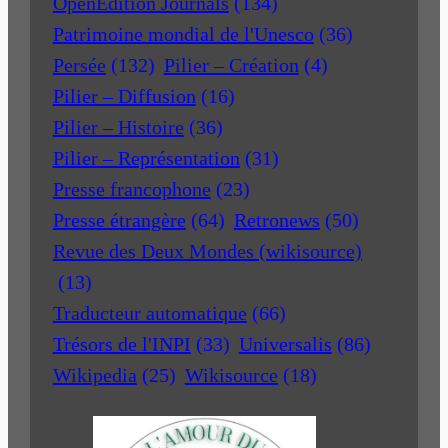
OpenEdition Journals
(134)
Patrimoine mondial de l'Unesco
(36)
Persée
(132)
Pilier – Création
(4)
Pilier – Diffusion
(16)
Pilier – Histoire
(36)
Pilier – Représentation
(31)
Presse francophone
(23)
Presse étrangère
(64)
Retronews
(50)
Revue des Deux Mondes (wikisource)
(13)
Traducteur automatique
(66)
Trésors de l'INPI
(33)
Universalis
(86)
Wikipedia
(25)
Wikisource
(18)