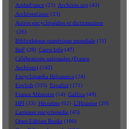
Ambafrance
(23)
Archives.org
(43)
ArchivesGouv
(23)
Autres encyclopédies et dictionnaires
(26)
Bibliothèque numérique mondiale
(11)
BnF
(28)
Cairn Info
(47)
Célébrations nationales (France
Archives)
(142)
Encyclopædia Britannica
(24)
English
(335)
Español
(171)
France Mémoire
(14)
Gallica
(49)
HPI
(33)
Hérodote
(62)
L'Histoire
(29)
Larousse encyclopédie
(45)
Open Edition Books
(100)