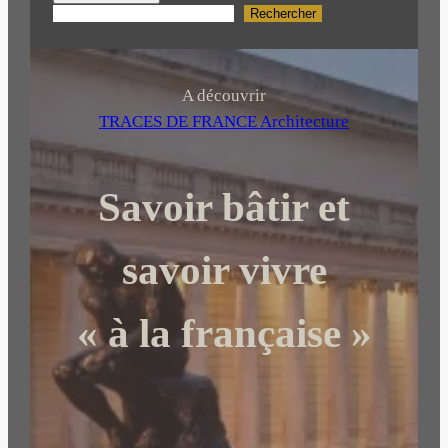
Rechercher
R
e
c
h
A découvrir
e
TRACES DE FRANCE Architecture
r
c
Savoir bâtir et
h
e
r
savoir vivre
« à la française »