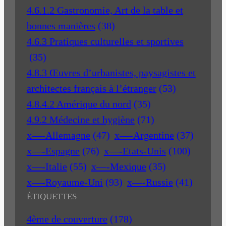
4.6.1.2 Gastronomie, Art de la table et
bonnes manières
(38)
4.6.3 Pratiques culturelles et sportives
(35)
4.8.3 Œuvres d’urbanistes, paysagistes et
architectes français à l’étranger
(53)
4.8.4.2 Amérique du nord
(35)
4.9.2 Médecine et hygiène
(71)
x—-Allemagne
(47)
x—-Argentine
(37)
x—-Espagne
(76)
x—-Etats-Unis
(100)
x—-Italie
(55)
x—-Mexique
(35)
x—-Royaume-Uni
(93)
x—-Russie
(41)
ÉTIQUETTES
4ème de couverture
(178)