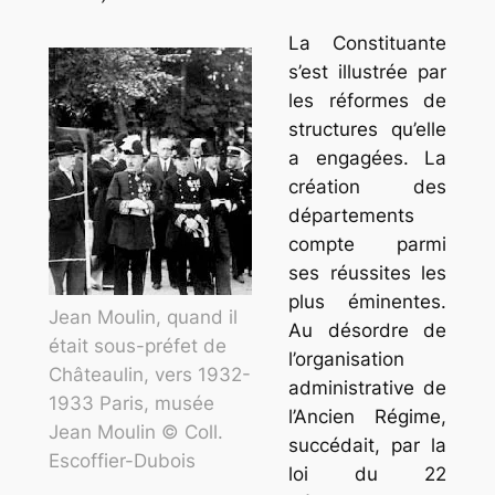
La Constituante
s’est illustrée par
les réformes de
structures qu’elle
a engagées. La
création des
départements
compte parmi
ses réussites les
plus éminentes.
Jean Moulin, quand il
Au désordre de
était sous-préfet de
l’organisation
Châteaulin, vers 1932-
administrative de
1933 Paris, musée
l’Ancien Régime,
Jean Moulin © Coll.
succédait, par la
Escoffier-Dubois
loi du 22