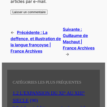
articles par e-mail.
Suivante :
←
Précédente :
La
Guillaume de
deffence, et illustration de
Machaut |
la langue françoyse |
France Archives
France Archives
→
CATÉGORIES LES PLUS FRÉQUENTES
1.2 L'EXPANSION DU XI° AU XIII°
SIECLE
(90)