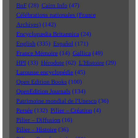
BnF
(28)
Cairn Info
(47)
Célébrations nationales (France
Archives)
(142)
Encyclopædia Britannica
(24)
English
(335)
Español
(171)
France Mémoire
(14)
Gallica
(49)
HPI
(33)
Hérodote
(62)
L'Histoire
(29)
Larousse encyclopédie
(45)
Open Edition Books
(100)
OpenEdition Journals
(134)
Patrimoine mondial de l'Unesco
(36)
Persée
(132)
Pilier – Création
(4)
Pilier – Diffusion
(16)
Pilier – Histoire
(36)