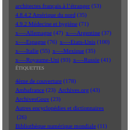
architectes français à l’étranger
(53)
4.8.4.2 Amérique du nord
(35)
4.9.2 Médecine et hygiène
(71)
x—-Allemagne
(47)
x—-Argentine
(37)
x—-Espagne
(76)
x—-Etats-Unis
(100)
x—-Italie
(55)
x—-Mexique
(35)
x—-Royaume-Uni
(93)
x—-Russie
(41)
ÉTIQUETTES
4ème de couverture
(178)
Ambafrance
(23)
Archives.org
(43)
ArchivesGouv
(23)
Autres encyclopédies et dictionnaires
(26)
Bibliothèque numérique mondiale
(11)