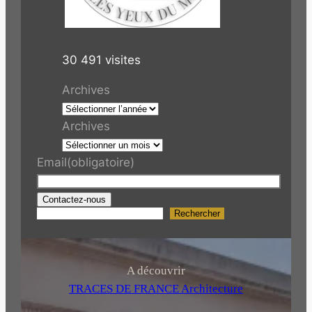
30 491 visites
Archives
Archives
Email
(obligatoire)
Contactez-nous
Rechercher
R
e
c
h
A découvrir
e
TRACES DE FRANCE Architecture
r