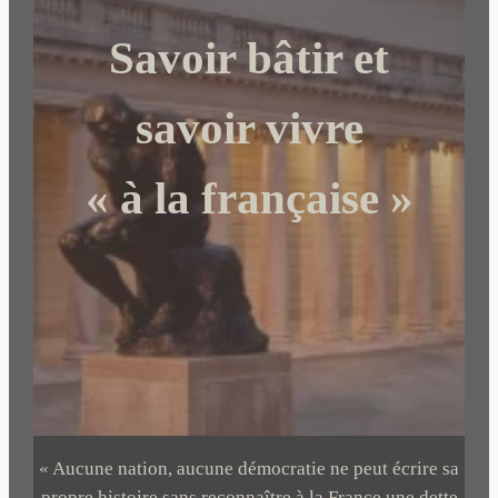
c
Savoir bâtir et
h
e
r
savoir vivre
« à la française »
« Aucune nation, aucune démocratie ne peut écrire sa
propre histoire sans reconnaître à la France une dette