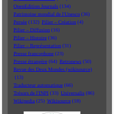
OpenEdition Journals
(134)
Patrimoine mondial de l'Unesco
(36)
Persée
(132)
Pilier – Création
(4)
Pilier – Diffusion
(16)
Pilier – Histoire
(36)
Pilier – Représentation
(31)
Presse francophone
(23)
Presse étrangère
(64)
Retronews
(50)
Revue des Deux Mondes (wikisource)
(13)
Traducteur automatique
(66)
Trésors de l'INPI
(33)
Universalis
(86)
Wikipedia
(25)
Wikisource
(18)