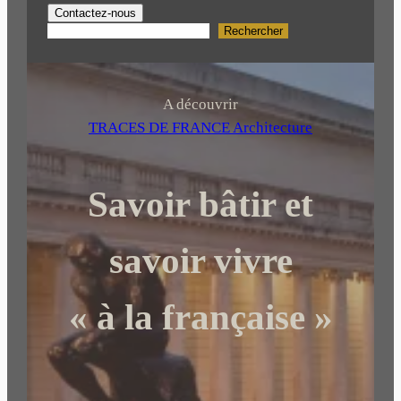
Contactez-nous
Rechercher
R
e
c
h
A découvrir
e
TRACES DE FRANCE Architecture
r
c
Savoir bâtir et
h
e
r
savoir vivre
« à la française »