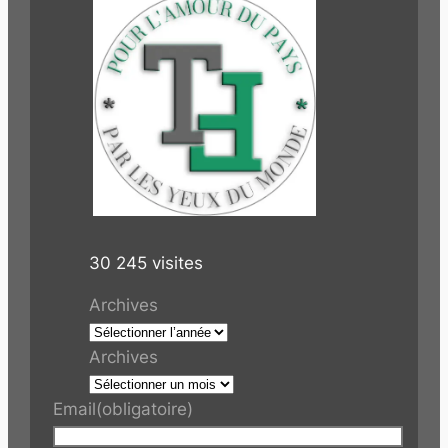
30 245 visites
Archives
Archives
Email
(obligatoire)