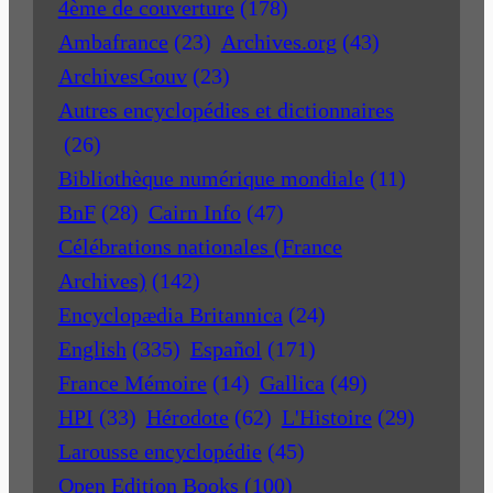
4ème de couverture
(178)
Ambafrance
(23)
Archives.org
(43)
ArchivesGouv
(23)
Autres encyclopédies et dictionnaires
(26)
Bibliothèque numérique mondiale
(11)
BnF
(28)
Cairn Info
(47)
Célébrations nationales (France
Archives)
(142)
Encyclopædia Britannica
(24)
English
(335)
Español
(171)
France Mémoire
(14)
Gallica
(49)
HPI
(33)
Hérodote
(62)
L'Histoire
(29)
Larousse encyclopédie
(45)
Open Edition Books
(100)