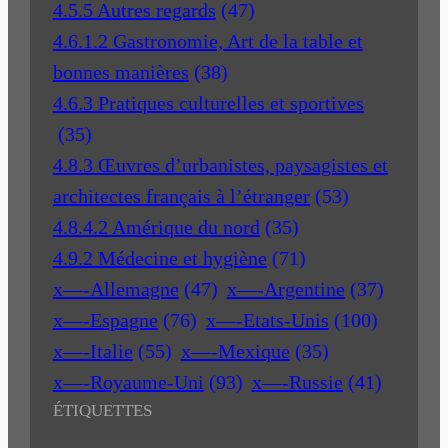
4.5.5 Autres regards
(47)
4.6.1.2 Gastronomie, Art de la table et
bonnes manières
(38)
4.6.3 Pratiques culturelles et sportives
(35)
4.8.3 Œuvres d’urbanistes, paysagistes et
architectes français à l’étranger
(53)
4.8.4.2 Amérique du nord
(35)
4.9.2 Médecine et hygiène
(71)
x—-Allemagne
(47)
x—-Argentine
(37)
x—-Espagne
(76)
x—-Etats-Unis
(100)
x—-Italie
(55)
x—-Mexique
(35)
x—-Royaume-Uni
(93)
x—-Russie
(41)
ÉTIQUETTES