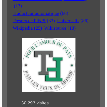
(13)
Traducteur automatique
(66)
Trésors de l'INPI
(33)
Universalis
(86)
Wikipedia
(25)
Wikisource
(18)
30 293 visites