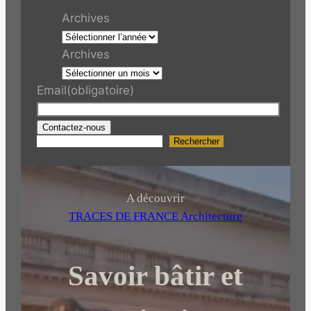
Archives
Archives
Email
(obligatoire)
Contactez-nous
Rechercher
R
e
c
h
A découvrir
e
TRACES DE FRANCE Architecture
r
c
Savoir bâtir et
h
e
r