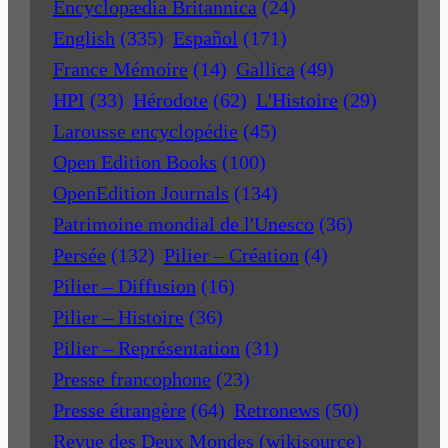
Encyclopædia Britannica
(24)
English
(335)
Español
(171)
France Mémoire
(14)
Gallica
(49)
HPI
(33)
Hérodote
(62)
L'Histoire
(29)
Larousse encyclopédie
(45)
Open Edition Books
(100)
OpenEdition Journals
(134)
Patrimoine mondial de l'Unesco
(36)
Persée
(132)
Pilier – Création
(4)
Pilier – Diffusion
(16)
Pilier – Histoire
(36)
Pilier – Représentation
(31)
Presse francophone
(23)
Presse étrangère
(64)
Retronews
(50)
Revue des Deux Mondes (wikisource)