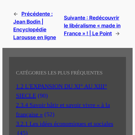
←
Précédente :
Suivante :
Redécouvrir
Jean Bodin |
le libéralisme « made in
Encyclopédie
France » ! | Le Point
→
Larousse en ligne
CATÉGORIES LES PLUS FRÉQUENTES
1.2 L'EXPANSION DU XI° AU XIII°
SIECLE
(90)
2.3.4 Savoir bâtir et savoir vivre « à la
française »
(52)
3.2.1 Les idées économiques et sociales
(45)