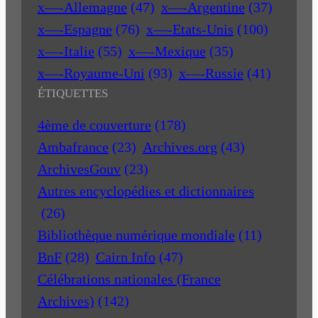
x—-Allemagne
(47)
x—-Argentine
(37)
x—-Espagne
(76)
x—-Etats-Unis
(100)
x—-Italie
(55)
x—-Mexique
(35)
x—-Royaume-Uni
(93)
x—-Russie
(41)
ÉTIQUETTES
4ème de couverture
(178)
Ambafrance
(23)
Archives.org
(43)
ArchivesGouv
(23)
Autres encyclopédies et dictionnaires
(26)
Bibliothèque numérique mondiale
(11)
BnF
(28)
Cairn Info
(47)
Célébrations nationales (France
Archives)
(142)