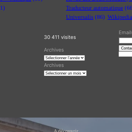
1)
Traducteur automatique
(6
Universalis
(86)
Wikipedi
Email
30 411 visites
Conta
Archives
R
e
Archives
c
h
e
r
c
h
e
r
A découvrir