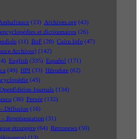
Ambafrance
(23)
Archives.org
(43)
encyclopédies et dictionnaires
(26)
ondiale
(11)
BnF
(28)
Cairn Info
(47)
rance Archives)
(142)
24)
English
(335)
Español
(171)
ica
(49)
HPI
(33)
Hérodote
(62)
ncyclopédie
(45)
OpenEdition Journals
(134)
nesco
(36)
Persée
(132)
 – Diffusion
(16)
r – Représentation
(31)
esse étrangère
(64)
Retronews
(50)
ikisource)
(13)