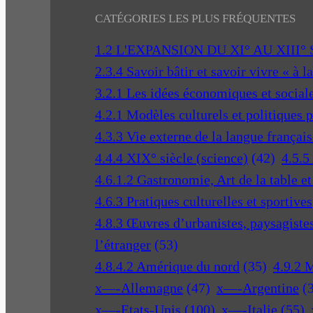
CATÉGORIES LES PLUS FRÉQUENTES
1.2 L'EXPANSION DU XI° AU XIII°
2.3.4 Savoir bâtir et savoir vivre « à l
3.2.1 Les idées économiques et social
4.2.1 Modèles culturels et politiques 
4.3.3 Vie externe de la langue français
4.4.4 XIX° siècle (science)
(42)
4.5.5
4.6.1.2 Gastronomie, Art de la table e
4.6.3 Pratiques culturelles et sportives
4.8.3 Œuvres d’urbanistes, paysagistes 
l’étranger
(53)
4.8.4.2 Amérique du nord
(35)
4.9.2 
x—-Allemagne
(47)
x—-Argentine
(
x—-Etats-Unis
(100)
x—-Italie
(55)