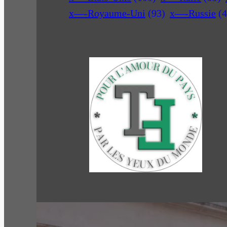
x—-Royaume-Uni
(93)
x—-Russie
(4