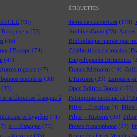
ÉTIQUETTES
 SIECLE
(90)
4ème de couverture
(178)
a française »
(52)
ArchivesGouv
(23)
Autres 
es
(45)
Bibliothèque numérique m
pour l'Europe
(74)
Célébrations nationales (F
e
(47)
Encyclopædia Britannica
(
 Autres regards
(47)
France Mémoire
(14)
Gall
t bonnes manières
(38)
L'Histoire
(29)
Larousse e
(35)
Open Edition Books
(100)
et architectes français à
Patrimoine mondial de l'U
Pilier – Création
(4)
Pilier
Médecine et hygiène
(71)
Pilier – Histoire
(36)
Pilie
37)
x—-Espagne
(76)
Presse francophone
(23)
Pr
x—-Mexique
(35)
Revue des Deux Mondes (w