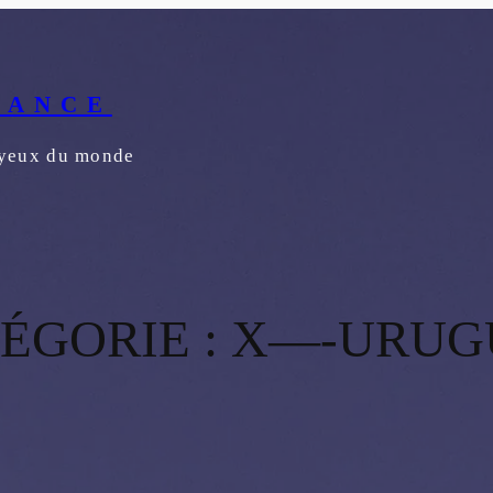
RANCE
s yeux du monde
ÉGORIE :
X—-URUG