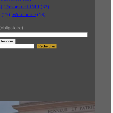
6)
Trésors de l'INPI
(33)
a
(25)
Wikisource
(18)
(obligatoire)
ctez-nous
Rechercher