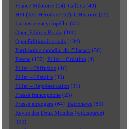
France Mémoire
(14)
Gallica
(49)
HPI
(33)
Hérodote
(62)
L'Histoire
(29)
Larousse encyclopédie
(45)
Open Edition Books
(100)
OpenEdition Journals
(134)
Patrimoine mondial de l'Unesco
(36)
Persée
(132)
Pilier – Création
(4)
Pilier – Diffusion
(16)
Pilier – Histoire
(36)
Pilier – Représentation
(31)
Presse francophone
(23)
Presse étrangère
(64)
Retronews
(50)
Revue des Deux Mondes (wikisource)
(13)