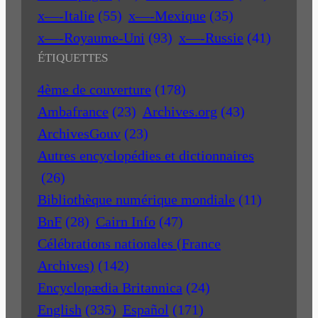
x—-Italie
(55)
x—-Mexique
(35)
x—-Royaume-Uni
(93)
x—-Russie
(41)
ÉTIQUETTES
4ème de couverture
(178)
Ambafrance
(23)
Archives.org
(43)
ArchivesGouv
(23)
Autres encyclopédies et dictionnaires
(26)
Bibliothèque numérique mondiale
(11)
BnF
(28)
Cairn Info
(47)
Célébrations nationales (France
Archives)
(142)
Encyclopædia Britannica
(24)
English
(335)
Español
(171)