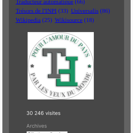
Traducteur automatique
(66)
Trésors de l'INPI
(33)
Universalis
(86)
Wikipedia
(25)
Wikisource
(18)
30 246 visites
Archives