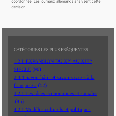
coordonnée. Les journaux allemands analysent cette
décision.
CATÉGORIES LES PLUS FRÉQUENTES
1.2 L'EXPANSION DU XI° AU XIII°
SIECLE
(90)
2.3.4 Savoir bâtir et savoir vivre « à la
française »
(52)
3.2.1 Les idées économiques et sociales
(45)
4.2.1 Modèles culturels et politiques