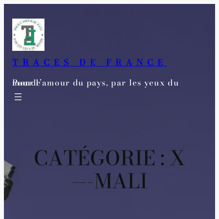
Aller
au
contenu
TRACES DE FRANCE
Pour l’amour du pays, par les yeux du monde
CATÉGORIE :
X
—-MALI