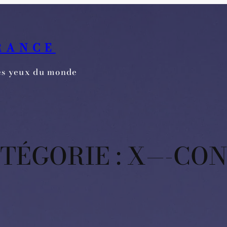
RANCE
les yeux du monde
TÉGORIE :
X—-CO