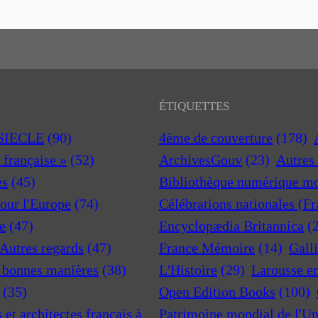
ÉTIQUETTES
 SIECLE
(90)
4ème de couverture
(178)
a française »
(52)
ArchivesGouv
(23)
Autres 
es
(45)
Bibliothèque numérique m
pour l'Europe
(74)
Célébrations nationales (F
e
(47)
Encyclopædia Britannica
(
 Autres regards
(47)
France Mémoire
(14)
Gall
t bonnes manières
(38)
L'Histoire
(29)
Larousse e
(35)
Open Edition Books
(100)
et architectes français à
Patrimoine mondial de l'U