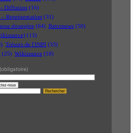
 – Diffusion
(16)
r – Représentation
(31)
esse étrangère
(64)
Retronews
(50)
ikisource)
(13)
6)
Trésors de l'INPI
(33)
a
(25)
Wikisource
(18)
(obligatoire)
ctez-nous
Rechercher