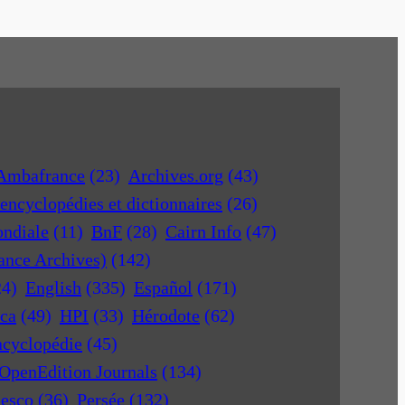
Ambafrance
(23)
Archives.org
(43)
encyclopédies et dictionnaires
(26)
ondiale
(11)
BnF
(28)
Cairn Info
(47)
rance Archives)
(142)
24)
English
(335)
Español
(171)
ica
(49)
HPI
(33)
Hérodote
(62)
ncyclopédie
(45)
OpenEdition Journals
(134)
nesco
(36)
Persée
(132)