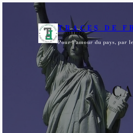
Aller
au
contenu
TRACES DE F
Pour l’amour du pays, par 
CA