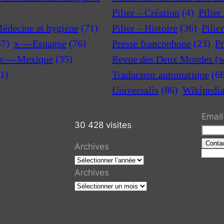
Pilier – Création
(4)
Pilier
Médecine et hygiène
(71)
Pilier – Histoire
(36)
Pilie
37)
x—-Espagne
(76)
Presse francophone
(23)
Pr
x—-Mexique
(35)
Revue des Deux Mondes (w
1)
Traducteur automatique
(6
Universalis
(86)
Wikipedi
Email
30 428 visites
Conta
Archives
R
e
Archives
c
h
e
r