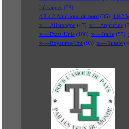
l’étranger
(53)
4.8.4.2 Amérique du nord
(35)
4.9.2 
x—-Allemagne
(47)
x—-Argentine
(
x—-Etats-Unis
(100)
x—-Italie
(55)
x—-Royaume-Uni
(93)
x—-Russie
(4