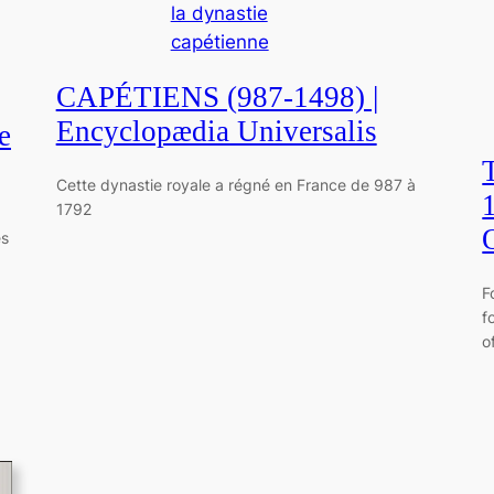
la dynastie
capétienne
CAPÉTIENS (987-1498) |
Encyclopædia Universalis
e
Cette dynastie royale a régné en France de 987 à
1792
es
F
f
o