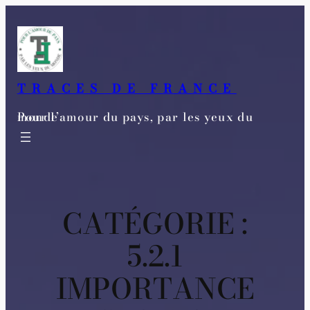
Aller
au
contenu
TRACES DE FRANCE
Pour l’amour du pays, par les yeux du monde
CATÉGORIE :
5.2.1
IMPORTANCE