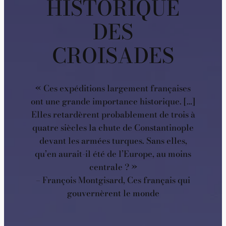
HISTORIQUE
DES
CROISADES
« Ces expéditions largement françaises
ont une grande importance historique. […]
Elles retardèrent probablement de trois à
quatre siècles la chute de Constantinople
devant les armées turques. Sans elles,
qu’en aurait-il été de l’Europe, au moins
centrale ? »
– François Montgisard, Ces français qui
gouvernèrent le monde