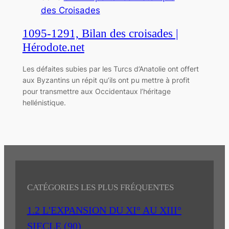
des Croisades
1095-1291, Bilan des croisades |
Hérodote.net
Les défaites subies par les Turcs d’Anatolie ont offert
aux Byzantins un répit qu’ils ont pu mettre à profit
pour transmettre aux Occidentaux l’héritage
hellénistique.
CATÉGORIES LES PLUS FRÉQUENTES
1.2 L'EXPANSION DU XI° AU XIII°
SIECLE
(90)