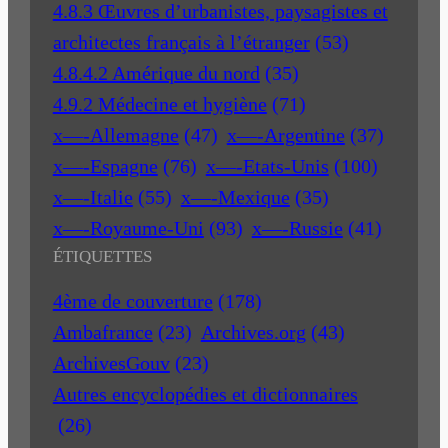
4.8.3 Œuvres d’urbanistes, paysagistes et
architectes français à l’étranger
(53)
4.8.4.2 Amérique du nord
(35)
4.9.2 Médecine et hygiène
(71)
x—-Allemagne
(47)
x—-Argentine
(37)
x—-Espagne
(76)
x—-Etats-Unis
(100)
x—-Italie
(55)
x—-Mexique
(35)
x—-Royaume-Uni
(93)
x—-Russie
(41)
ÉTIQUETTES
4ème de couverture
(178)
Ambafrance
(23)
Archives.org
(43)
ArchivesGouv
(23)
Autres encyclopédies et dictionnaires
(26)