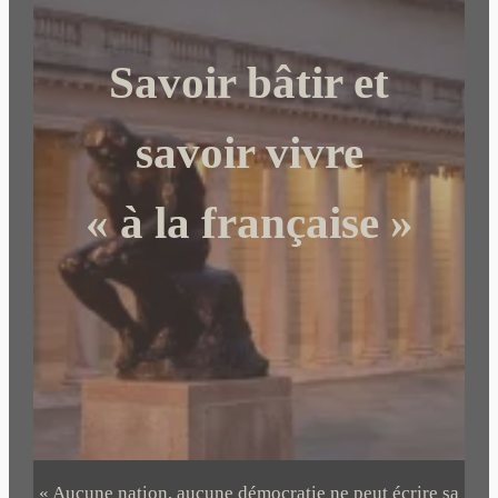
r
c
Savoir bâtir et
h
e
r
savoir vivre
« à la française »
« Aucune nation, aucune démocratie ne peut écrire sa