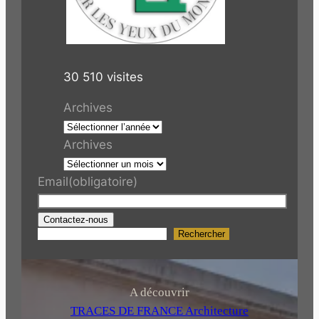
30 510 visites
Archives
Archives
Email
(obligatoire)
Contactez-nous
Rechercher
R
e
c
h
A découvrir
e
TRACES DE FRANCE Architecture