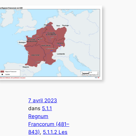
7 avril 2023
dans
5.1.1
Regnum
Francorum (481–
843)
, 
5.1.1.2 Les