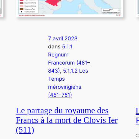
7 avril 2023
dans
5.1.1
Regnum
Francorum (481–
843)
, 
5.1.1.2 Les
Temps
mérovingiens
(451-751)
Le partage du royaume des
Francs à la mort de Clovis Ier
(511)
C