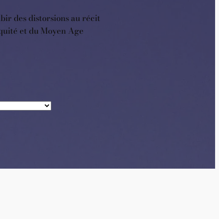
ir des distorsions au récit
tiquité et du Moyen Age