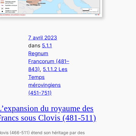
7 avril 2023
dans
5.1.1
Regnum
Francorum (481–
843)
, 
5.1.1.2 Les
Temps
mérovingiens
(451-751)
L’expansion du royaume des
Francs sous Clovis (481-511)
lovis (466-511) étend son héritage par des