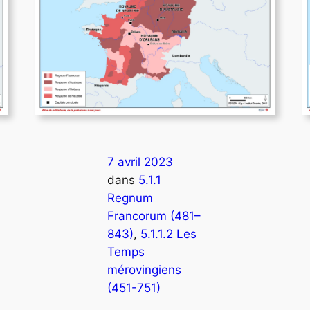
7 avril 2023
dans
5.1.1
Regnum
Francorum (481–
843)
, 
5.1.1.2 Les
Temps
mérovingiens
(451-751)