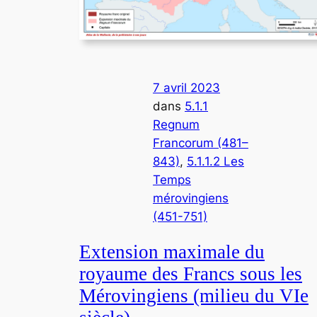
7 avril 2023
dans
5.1.1
Regnum
Francorum (481–
843)
, 
5.1.1.2 Les
Temps
mérovingiens
(451-751)
Extension maximale du
royaume des Francs sous les
Mérovingiens (milieu du VIe