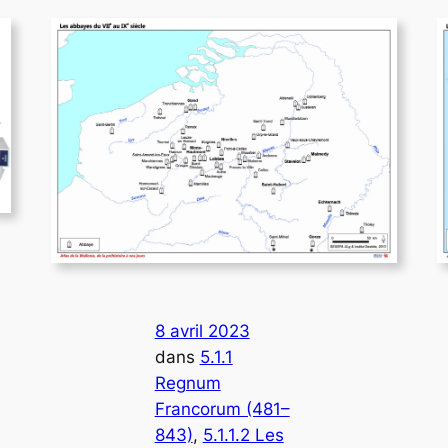
8 avril 2023
dans
5.1.1
Regnum
Francorum (481–
843)
, 
5.1.1.2 Les