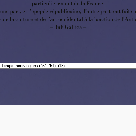
particulièrement de la France.
e part, et l’épopée républicaine, d’autre part, ont fait sub
 de la culture et de l’art occidental à la jonction de l’An
– BnF Gallica –