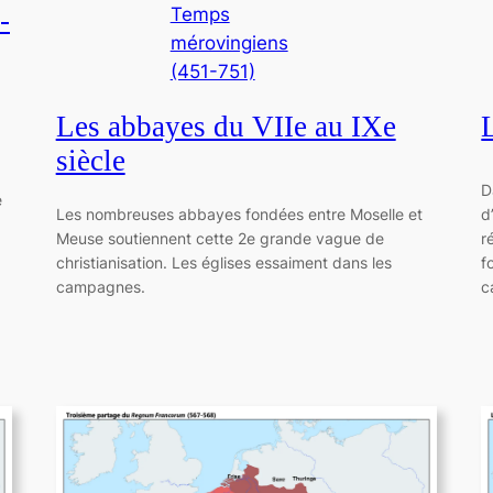
-
Temps
mérovingiens
(451-751)
Les abbayes du VIIe au IXe
siècle
a
D
e
Les nombreuses abbayes fondées entre Moselle et
d
Meuse soutiennent cette 2e grande vague de
r
christianisation. Les églises essaiment dans les
f
campagnes.
c