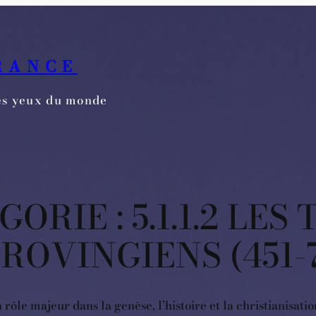
RANCE
les yeux du monde
GORIE :
5.1.1.2 LES
ROVINGIENS (451-7
rôle majeur dans la genèse, l’histoire et la christianisati