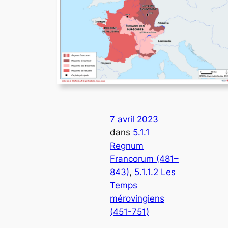
7 avril 2023
dans
5.1.1
Regnum
Francorum (481–
843)
, 
5.1.1.2 Les
Temps
mérovingiens
(451-751)