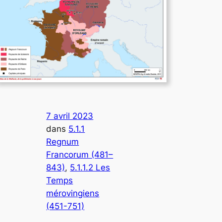
7 avril 2023
dans
5.1.1
Regnum
Francorum (481–
843)
, 
5.1.1.2 Les
Temps
mérovingiens
(451-751)