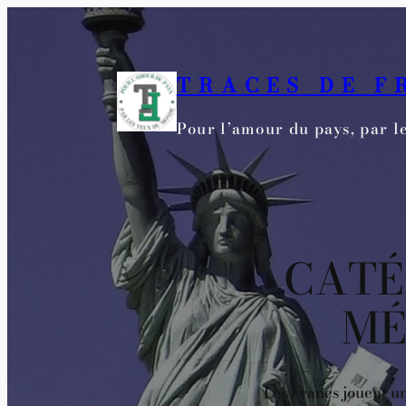
Aller
au
contenu
TRACES DE F
Pour l’amour du pays, par 
CATÉ
MÉ
Les Francs jouent un 