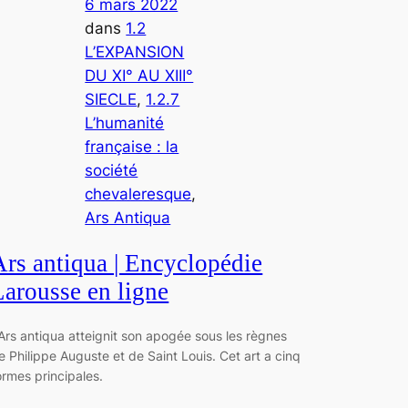
6 mars 2022
dans
1.2
L’EXPANSION
DU XI° AU XIII°
SIECLE
, 
1.2.7
L’humanité
française : la
société
chevaleresque
, 
Ars Antiqua
Ars antiqua | Encyclopédie
Larousse en ligne
’Ars antiqua atteignit son apogée sous les règnes
e Philippe Auguste et de Saint Louis. Cet art a cinq
ormes principales.