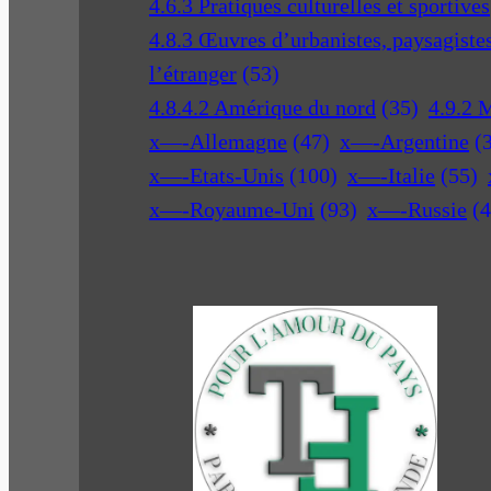
4.6.3 Pratiques culturelles et sportives
4.8.3 Œuvres d’urbanistes, paysagistes 
l’étranger
(53)
4.8.4.2 Amérique du nord
(35)
4.9.2 
x—-Allemagne
(47)
x—-Argentine
(
x—-Etats-Unis
(100)
x—-Italie
(55)
x—-Royaume-Uni
(93)
x—-Russie
(4