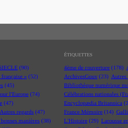
ÉTIQUETTES
 SIECLE
(90)
4ème de couverture
(178)
a française »
(52)
ArchivesGouv
(23)
Autres 
es
(45)
Bibliothèque numérique m
pour l'Europe
(74)
Célébrations nationales (F
e
(47)
Encyclopædia Britannica
(
 Autres regards
(47)
France Mémoire
(14)
Gall
t bonnes manières
(38)
L'Histoire
(29)
Larousse e