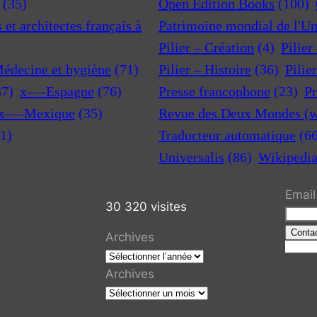
(35)
Open Edition Books
(100)
et architectes français à
Patrimoine mondial de l'U
Pilier – Création
(4)
Pilier
Médecine et hygiène
(71)
Pilier – Histoire
(36)
Pilie
37)
x—-Espagne
(76)
Presse francophone
(23)
Pr
x—-Mexique
(35)
Revue des Deux Mondes (w
1)
Traducteur automatique
(6
Universalis
(86)
Wikipedi
Email
30 320 visites
Conta
Archives
R
e
Archives
c
h