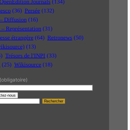
OpenEdition Journals
(134)
nesco
(36)
Persée
(132)
 – Diffusion
(16)
r – Représentation
(31)
esse étrangère
(64)
Retronews
(50)
ikisource)
(13)
6)
Trésors de l'INPI
(33)
a
(25)
Wikisource
(18)
(obligatoire)
ctez-nous
Rechercher