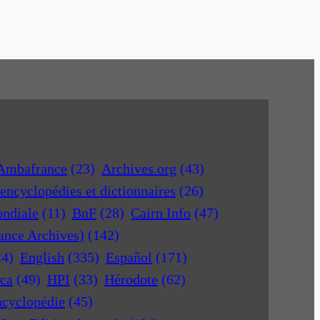
Ambafrance
(23)
Archives.org
(43)
encyclopédies et dictionnaires
(26)
ondiale
(11)
BnF
(28)
Cairn Info
(47)
rance Archives)
(142)
24)
English
(335)
Español
(171)
ica
(49)
HPI
(33)
Hérodote
(62)
ncyclopédie
(45)