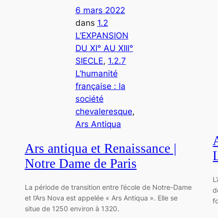
6 mars 2022
dans
1.2
L’EXPANSION
DU XI° AU XIII°
SIECLE
, 
1.2.7
L’humanité
française : la
société
chevaleresque
, 
Ars Antiqua
Ars antiqua et Renaissance |
Notre Dame de Paris
L
La période de transition entre l’école de Notre-Dame
d
et l’Ars Nova est appelée « Ars Antiqua ». Elle se
f
situe de 1250 environ à 1320.