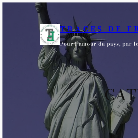
Aller
au
contenu
TRACES DE F
Pour l’amour du pays, par 
CAT