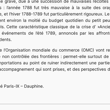
crise grave, due à une succession de mauvaises récolte
s : l’année 1788 fut très mauvaise à la suite des ora
et l’hiver 1788-1789 fut particulièrement rigoureux. L
nt environ la moitié du budget quotidien du petit peup
ls. Cette caractéristique classique de la crise d’ »An
s événements de l’été 1789, annoncés par les affron
dents.
s de l’Organisation mondiale du commerce (OMC) vont 
re non contrôlée des frontières : permet-elle surtout de
 importations au point de ruiner indirectement une par
ccompagnement qui sont prises, et des perspectives de 
té Paris-IX – Dauphine.