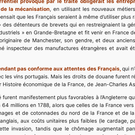
entiel provoqué par le traité obligerait les entrepr
 de la mécanisation
, en utilisant les nouveaux métier
sait que les Français seraient à même d’utiliser plus r
» des détenteurs de brevets qui en restreignaient la gén
striels » en Grande-Bretagne et fit venir en France de
 originaire de Manchester, son gendre, et deux anciens
mé inspecteur des manufactures étrangères et avait été
pendant pas conforme aux attentes des Français,
qui n
avec les vins portugais. Mais les droits de douane furent 
ir Histoire économique de la France, de Jean-Charles Ass
 furent manifestement plus favorables à l’Angleterre qu’
 64 millions en 1788, alors que celles de la France vers
ainages et de cotonnades du nord de la France et de la
nglais, aux coûts unitaires plus faibles (le cardage, p
cette invasion, tandis que le chômage augmentait parm