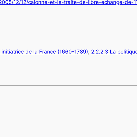
le/2005/12/12/calonne-et-le-traite-de-libre-echange-d
t initiatrice de la France (1660-1789)
, 
2.2.2.3 La politiqu