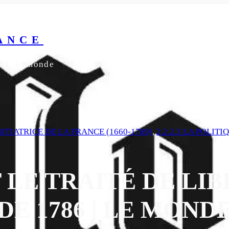
ANCE
yeux du monde
NITIATRICE DE LA FRANCE (1660-1789)
, 
2.2.2.3 LA POLIT
 LE TRAITÉ DE LI
DE 1786 | LE MOND