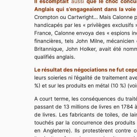
Il escomptait
aussi
que le choc concurr
Anglais qui s’engageaient dans la voie
Crompton ou Cartwright… Mais Calonne pen
handicapés par les « privilèges exclusifs 
France, Calonne envoya des « espions indu
financières, tels John Milne, mécanicien
Britannique, John Holker, avait été nom
qualifiés anglais.
Le résultat des négociations ne fut ce
leurs soieries ni l’égalité de traitement 
%) et sur les produits en métal (10 %) (vo
A court terme, les conséquences du traité
passant de 13 millions de livres en 1784 à
de livres. Les fabricants de toiles, de l
touchés par la concurrence des produits a
en Angleterre). Ils protestèrent contre 