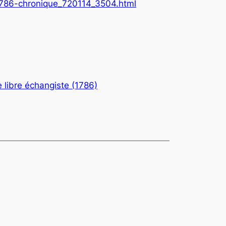
e-1786-chronique_720114_3504.html
e libre échangiste (1786)