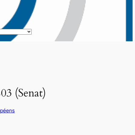
803 (Senat)
opéens