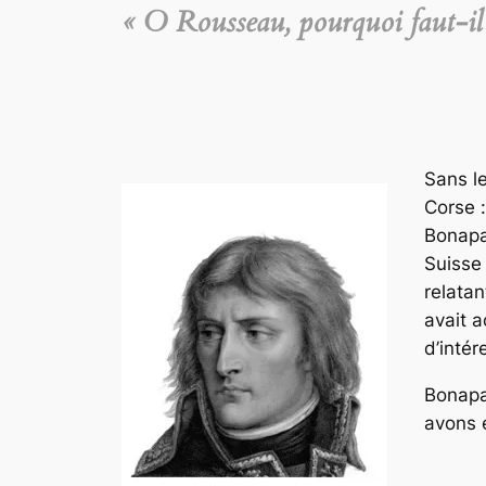
« O Rousseau, pourquoi faut-il q
Sans le
Corse :
Bonapar
Suisse 
relata
avait 
d’inté
Bonapa
avons e