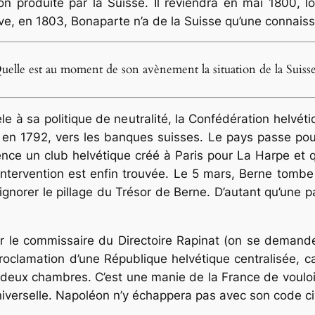
on produite par la Suisse. Il reviendra en mai 1800, l
ve, en 1803, Bonaparte n’a de la Suisse qu’une connaissan
uelle est au moment de son avènement la situation de la Suisse
le à sa politique de neutralité, la Confédération helvéti
en 1792, vers les banques suisses. Le pays passe pour r
nce un club helvétique créé à Paris pour La Harpe et qu
 intervention est enfin trouvée. Le 5 mars, Berne tomb
ignorer le pillage du Trésor de Berne. D’autant qu’une par
 le commissaire du Directoire Rapinat (on se demande,
oclamation d’une République helvétique centralisée, c
 deux chambres. C’est une manie de la France de vouloi
niverselle. Napoléon n’y échappera pas avec son code civ