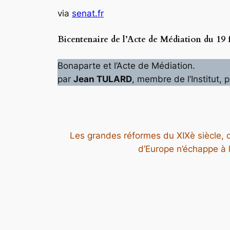
via
senat.fr
Bicentenaire de l’Acte de Médiation du 19 
Bonaparte et l’Acte de Médiation.
par
Jean TULARD
, membre de l’Institut,
Les grandes réformes du XIXè siècle, de
d’Europe n’échappe à 