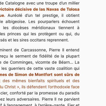
 de Catalogne avec une troupe d’un millier
 victoire décisive de las Navas de Tolosa
ue
. Auréolé d’un tel prestige, il obtient
de albigeoise. Les pourparlers échouent
es diocèses méridionaux tiennent à
les princes qui les protègent ou qui, du
oisés et les sires occitans reprennent.
inent de Carcassonne, Pierre II entend
 reçu le serment de fidélité de la plupart
mte de Comminges, vicomte de Béarn… La
 les guerriers de cette vaste coalition qui
mes de Simon de Montfort sont sûrs de
nt des mêmes bienfaits spirituels et des
u Christ », ils défendent l’orthodoxie face
acier, conforté par la promesse du paradis
z leurs adversaires. Pierre II ne parvient
f à l’engagement, à l’arrière-garde. Fier et