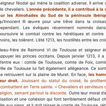
seigneur féodal qui mène la coalition adverse. Il arrive
de chevaliers.
L’année précédente, il a contribué à la
sur les Almohades du Sud de la péninsule Ibériq
qu’Innocent III œuvre pour une trêve dans la croisa
cependant. Les évêques récemment nommés dans l
poursuivre le combat contre les hérétiques et contre 
moins, les tolèrent. L’été 1213, les hostilités entre les cr
Beau-frère de Raimond VI de Toulouse et seigneur ém
appuyer les princes occitans. Depuis janvier 1213, il a
d’entre eux : comte de Toulouse, comte de Foix, co
ville de Toulouse lui fait également allégeance. Ce sont
se retrouvent sur la plaine de Muret. En face,
les hom
leur droit.
Jouissant du statut du croisé, ils profite
 combattent en Terre sainte
.
« Chevaliers et serviteurs d
eligion, semant partout la discorde.
Outre leur moral d’
sation et une cohésion qui font terriblement défaut che
le aux siens, et il doit laisser le comte de Toulouse, réti