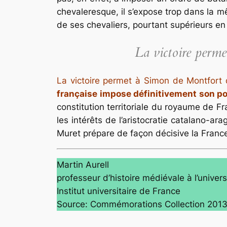
chevaleresque, il s’expose trop dans la m
de ses chevaliers, pourtant supérieurs en
La victoire perme
La victoire permet à Simon de Montfort 
française impose définitivement son po
constitution territoriale du royaume de Fr
les intérêts de l’aristocratie catalano-a
Muret prépare de façon décisive la France
Martin Aurell
professeur d’histoire médiévale à l’univers
Institut universitaire de France
Source: Commémorations Collection 201