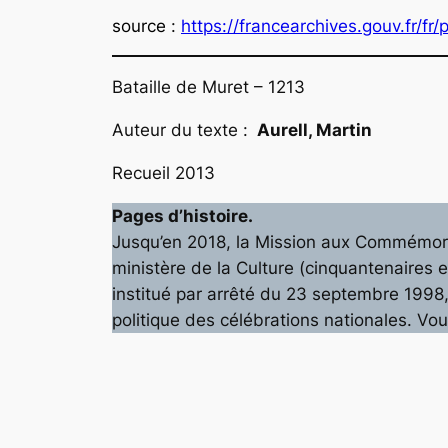
source
:
https://francearchives.gouv.fr/fr
Bataille de Muret – 1213
Auteur du texte :
Aurell, Martin
Recueil 2013
Pages d’histoire.
Jusqu’en 2018, la Mission aux Commémorat
ministère de la Culture (cinquantenaires 
institué par arrêté du 23 septembre 1998, q
politique des célébrations nationales. V