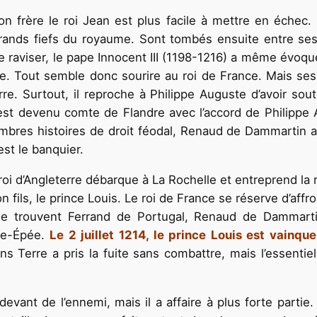
on frère le roi Jean est plus facile à mettre en échec.
ands fiefs du royaume. Sont tombés ensuite entre ses m
 raviser, le pape Innocent III (1198-1216) a même évoqué
ste. Tout semble donc sourire au roi de France. Mais s
e. Surtout, il reproche à Philippe Auguste d’avoir sout
st devenu comte de Flandre avec l’accord de Philippe A
mbres histoires de droit féodal, Renaud de Dammartin a r
est le banquier.
 roi d’Angleterre débarque à La Rochelle et entreprend la 
n fils, le prince Louis. Le roi de France se réserve d’affr
 trouvent Ferrand de Portugal, Renaud de Dammartin
gue-Épée.
Le 2 juillet 1214, le prince Louis est vainq
ns Terre a pris la fuite sans combattre, mais l’essentie
devant de l’ennemi, mais il a affaire à plus forte parti