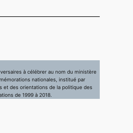
versaires à célébrer au nom du ministère
mmémorations nationales, institué par
s et des orientations de la politique des
ations de 1999 à 2018.