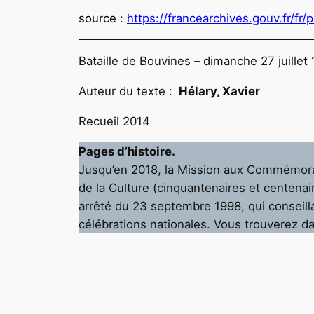
source
:
https://francearchives.gouv.fr/fr
Bataille de Bouvines – dimanche 27 juillet
Auteur du texte :
Hélary, Xavier
Recueil 2014
Pages d’histoire.
Jusqu’en 2018, la Mission aux Commémorat
de la Culture (cinquantenaires et centenai
arrêté du 23 septembre 1998, qui conseillai
célébrations nationales. Vous trouverez d