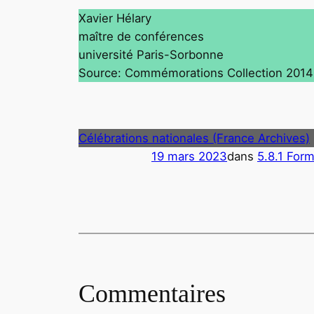
Xavier Hélary
maître de conférences
université Paris-Sorbonne
Source: Commémorations Collection 2014
Célébrations nationales (France Archives)
19 mars 2023
dans
5.8.1 Form
Commentaires