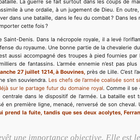
bataille. La guerre se fait surtout dans les coups de ma
ssimile à une ordalie, à un jugement de Dieu. En outre, 
iver dans une bataille, dans le feu du combat ? Dans les rar
emporter cette fois ?
de Saint-Denis. Dans la nécropole royale, il a levé l’orif
fense du royaume. Une bonne partie de la chevalerie du 
pe est aussi accompagné des troupes à pied fournies pa
 milliers de fantassins. L’armée ennemie n’est pas plu
manche 27 juillet 1214, à Bouvines,
près de Lille. C’est l
ne s’en souviendra.
Les chefs de l’armée coalisée sont sûr
 déjà sur le partage futur du domaine royal
. Comme il se d
 centrale dans le dispositif de l’armée. La bataille est
sé en première ligne, menacé, renversé de son cheval. 
i prend la fuite, tandis que ses deux acolytes, Ferr
evêt une importance objective. Elle est l