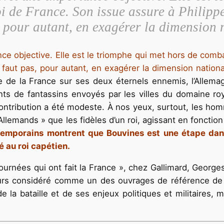
 de France. Son issue assure à Philippe
, pour autant, en exagérer la dimension 
nce objective. Elle est le triomphe qui met hors de comb
e faut pas, pour autant, en exagérer la dimension nationa
re de la France sur ses deux éternels ennemis, l’Allemagn
ts de fantassins envoyés par les villes du domaine roya
 contribution a été modeste. À nos yeux, surtout, les h
Allemands » que les fidèles d’un roi, agissant en fonctio
ntemporains montrent que Bouvines est une étape dans
té au roi capétien.
ournées qui ont fait la France », chez Gallimard, George
ours considéré comme un des ouvrages de référence de l’
 de la bataille et de ses enjeux politiques et militaires,