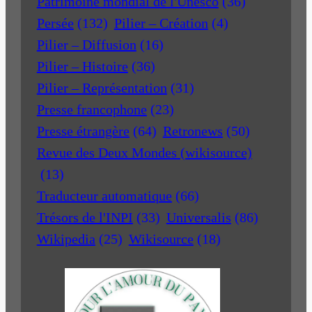
Patrimoine mondial de l'Unesco
(36)
Persée
(132)
Pilier – Création
(4)
Pilier – Diffusion
(16)
Pilier – Histoire
(36)
Pilier – Représentation
(31)
Presse francophone
(23)
Presse étrangère
(64)
Retronews
(50)
Revue des Deux Mondes (wikisource)
(13)
Traducteur automatique
(66)
Trésors de l'INPI
(33)
Universalis
(86)
Wikipedia
(25)
Wikisource
(18)