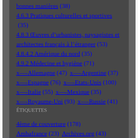
bonnes manières
(38)
4.6.3 Pratiques culturelles et sportives
(35)
4.8.3 Œuvres d’urbanistes, paysagistes et
architectes français à l’étranger
(53)
4.8.4.2 Amérique du nord
(35)
4.9.2 Médecine et hygiène
(71)
x—-Allemagne
(47)
x—-Argentine
(37)
x—-Espagne
(76)
x—-Etats-Unis
(100)
x—-Italie
(55)
x—-Mexique
(35)
x—-Royaume-Uni
(93)
x—-Russie
(41)
ÉTIQUETTES
4ème de couverture
(178)
Ambafrance
(23)
Archives.org
(43)