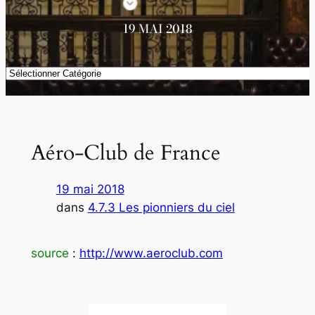
19 MAI 2018
Catégories
Aéro-Club de France
19 mai 2018
dans
4.7.3 Les pionniers du ciel
source
:
http://www.aeroclub.com
.