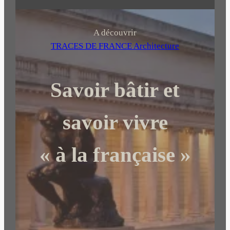
e
c
h
A découvrir
e
TRACES DE FRANCE Architecture
r
c
Savoir bâtir et
h
e
r
savoir vivre
« à la française »