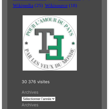
Wikipedia
(25)
Wikisource
(18)
30 376 visites
Archives
Archives