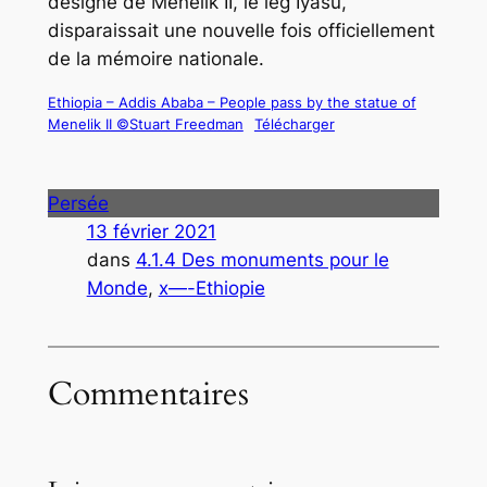
désigné de Menelik II, le leğ Iyāsu,
disparaissait une nouvelle fois officiellement
de la mémoire nationale.
Ethiopia – Addis Ababa – People pass by the statue of
Menelik II ©Stuart Freedman
Télécharger
Persée
13 février 2021
dans
4.1.4 Des monuments pour le
Monde
, 
x—-Ethiopie
Commentaires