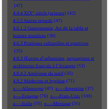
(47)
4.4.4 XIX° siècle (science)
(42)
4.5.5 Autres regards
(47)
4.6.1.2 Gastronomie, Art de la table et
bonnes manières
(38)
4.6.3 Pratiques culturelles et sportives
(35)
4.8.3 Œuvres d’urbanistes, paysagistes et
architectes français à l’étranger
(53)
4.8.4.2 Amérique du nord
(35)
4.9.2 Médecine et hygiène
(71)
x—-Allemagne
(47)
x—-Argentine
(37)
x—-Espagne
(76)
x—-Etats-Unis
(100)
x—-Italie
(55)
x—-Mexique
(35)