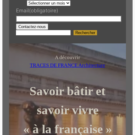
Email
(obligatoire)
Contactez-nous
Rechercher
R
e
c
h
A découvrir
e
TRACES DE FRANCE Architecture
r
c
Savoir bâtir et
h
e
r
savoir vivre
« à la française »