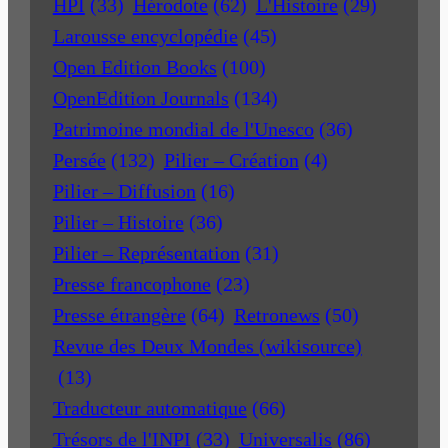
HPI
(33)
Hérodote
(62)
L'Histoire
(29)
Larousse encyclopédie
(45)
Open Edition Books
(100)
OpenEdition Journals
(134)
Patrimoine mondial de l'Unesco
(36)
Persée
(132)
Pilier – Création
(4)
Pilier – Diffusion
(16)
Pilier – Histoire
(36)
Pilier – Représentation
(31)
Presse francophone
(23)
Presse étrangère
(64)
Retronews
(50)
Revue des Deux Mondes (wikisource)
(13)
Traducteur automatique
(66)
Trésors de l'INPI
(33)
Universalis
(86)